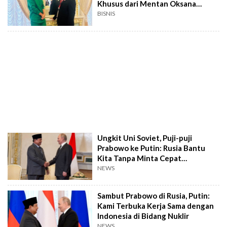
Khusus dari Mentan Oksana
Nikolaevna Lut
BISNIS
Ungkit Uni Soviet, Puji-puji
Prabowo ke Putin: Rusia Bantu
Kita Tanpa Minta Cepat
Kembalikan Utang
NEWS
Sambut Prabowo di Rusia, Putin:
Kami Terbuka Kerja Sama dengan
Indonesia di Bidang Nuklir
NEWS