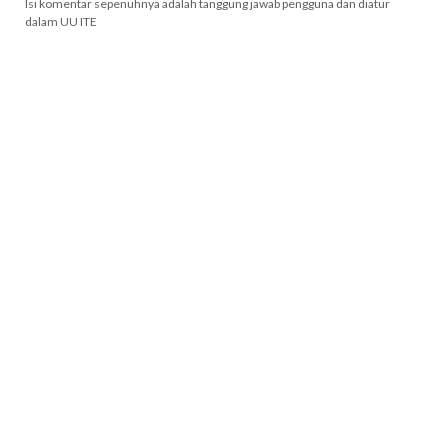
Isi komentar sepenuhnya adalah tanggung jawab pengguna dan diatur
dalam UU ITE