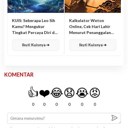
KUIS: Seberapa Leo Sih
Kalkulator Weton
Kamu? Mengukur
Online, Cek Hari Lahir
Tingkat Percaya Diri dan
Menurut Penanggalan
Karisma
Jawa
Ikuti Kuisnya ➔
Ikuti Kuisnya ➔
KOMENTAR
👍
❤️
😂
😧
😭
😡
0
0
0
0
0
0