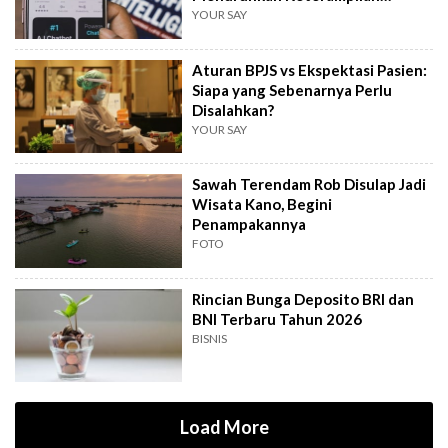
Berpikir Manusia?
YOUR SAY
Aturan BPJS vs Ekspektasi Pasien:
Siapa yang Sebenarnya Perlu
Disalahkan?
YOUR SAY
Sawah Terendam Rob Disulap Jadi
Wisata Kano, Begini
Penampakannya
FOTO
Rincian Bunga Deposito BRI dan
BNI Terbaru Tahun 2026
BISNIS
Load More