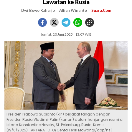
Lawatan ke Rusia
Dwi Bowo Raharjo
Alfian Winanto
Suara.Com
Jum'at, 20 Juni 2025 | 13:07 WIB
Presiden Prabowo Subianto (kiri) berjabat tangan dengan
Presiden Rusia Vladimir Putin (kanan) dalam kunjungan resmi di
Istana Konstantine Novsky, St. Petersburg, Rusia, Kamis
(19/6/2025). [ANTARA FOTO/Genta Tenri Mawangi/app/nz]