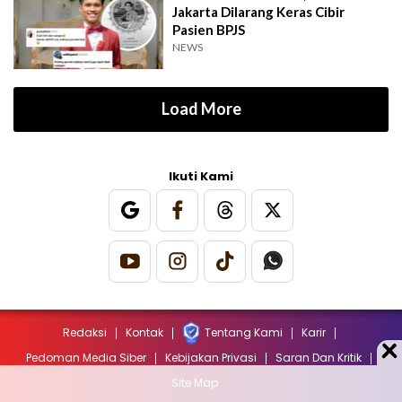
Jakarta Dilarang Keras Cibir
Pasien BPJS
NEWS
Load More
Ikuti Kami
Redaksi
Kontak
Tentang Kami
Karir
Pedoman Media Siber
Kebijakan Privasi
Saran Dan Kritik
Site Map