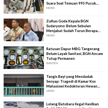
Suara Soal Temuan 995 Pucuk
Senjata Api
NEWS
Zulhas Goda Kepala BGN
Sudaryono: Belum Sebulan
Menjabat Sudah Turun Berapa
Kilo?
NEWS
Ratusan Dapur MBG Tangerang
Belum Layak Sanitasi, BGN Ancam
Tutup Permanen
BANTEN
Tangis Bayi yang Mendadak
Senyap: Tragedi di Kamar Kos
Mahasiswi Kedokteran Hewan
Surabaya
JATIM
Lelang Batubara Ilegal Hasilkan