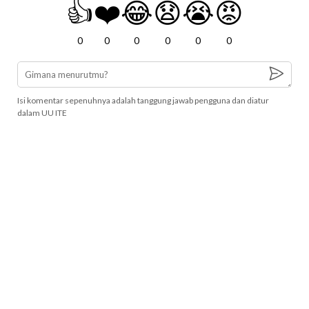
👍
❤️
😂
😧
😭
😡
0
0
0
0
0
0
Isi komentar sepenuhnya adalah tanggung jawab pengguna dan diatur
dalam UU ITE