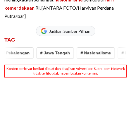
kemerdekaan
RI. [ANTARA FOTO/Harviyan Perdana
Putra/bar]
Jadikan Sumber Pilihan
TAG
kalongan
# Jawa Tengah
# Nasionalisme
# Hari Ke