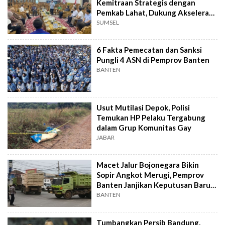
Kemitraan Strategis dengan
Pemkab Lahat, Dukung Akselerasi
Ekonomi Daerah
SUMSEL
6 Fakta Pemecatan dan Sanksi
Pungli 4 ASN di Pemprov Banten
BANTEN
Usut Mutilasi Depok, Polisi
Temukan HP Pelaku Tergabung
dalam Grup Komunitas Gay
JABAR
Macet Jalur Bojonegara Bikin
Sopir Angkot Merugi, Pemprov
Banten Janjikan Keputusan Baru 4
Hari Lagi
BANTEN
Tumbangkan Persib Bandung,