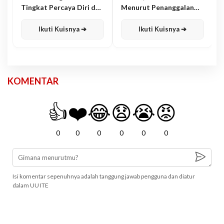
Tingkat Percaya Diri dan
Menurut Penanggalan
Karisma
Jawa
Ikuti Kuisnya ➔
Ikuti Kuisnya ➔
KOMENTAR
👍
❤️
😂
😧
😭
😡
0
0
0
0
0
0
Isi komentar sepenuhnya adalah tanggung jawab pengguna dan diatur
dalam UU ITE