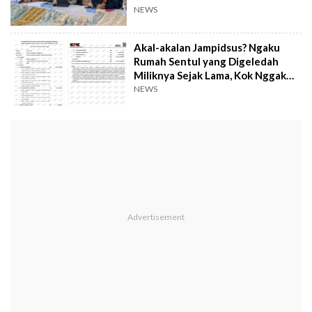
Paripurna
NEWS
Akal-akalan Jampidsus? Ngaku
Rumah Sentul yang Digeledah
Miliknya Sejak Lama, Kok Nggak
Masuk LHKPN!
NEWS