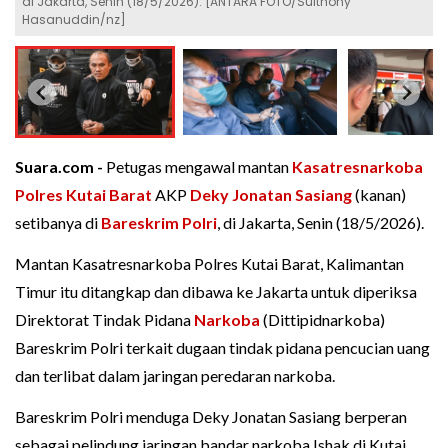
di Jakarta, Senin (18/5/2026). [ANTARA FOTO/Sulthony
Hasanuddin/nz]
Suara.com -
Petugas mengawal mantan
Kasatresnarkoba
Polres Kutai Barat
AKP
Deky Jonatan Sasiang
(kanan)
setibanya di
Bareskrim Polri
, di Jakarta, Senin (18/5/2026).
Mantan Kasatresnarkoba Polres Kutai Barat, Kalimantan
Timur itu ditangkap dan dibawa ke Jakarta untuk diperiksa
Direktorat Tindak Pidana
Narkoba
(Dittipidnarkoba)
Bareskrim Polri terkait dugaan tindak pidana pencucian uang
dan terlibat dalam jaringan peredaran narkoba.
Bareskrim Polri menduga Deky Jonatan Sasiang berperan
sebagai pelindung jaringan bandar narkoba Ishak di Kutai