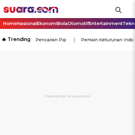
Home
Nasional
Ekonomi
Bola
Otomotif
Entertainment
Tekn
🔥 Trending
Pencairan Pip
Pemain Keturunan Indo