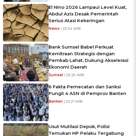
El Nino 2026 Lampaui Level Kuat,
Abdul Azis Desak Pemerintah
Serius Atasi Kekeringan
News
| 23:34 WIB
Bank Sumsel Babel Perkuat
Kemitraan Strategis dengan
Pemkab Lahat, Dukung Akselerasi
Ekonomi Daerah
Sumsel
| 23:29 WIB
6 Fakta Pemecatan dan Sanksi
Pungli 4 ASN di Pemprov Banten
Banten
| 23:21 WIB
Usut Mutilasi Depok, Polisi
Temukan HP Pelaku Tergabung