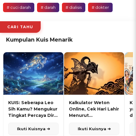
# cuci darah
# darah
# dialisis
# dokter
CARI TAHU
Kumpulan Kuis Menarik
KUIS: Seberapa Leo
Kalkulator Weton
KU
Sih Kamu? Mengukur
Online, Cek Hari Lahir
ya
Tingkat Percaya Diri
Menurut
de
dan Karisma
Penanggalan Jawa
Ikuti Kuisnya ➔
Ikuti Kuisnya ➔