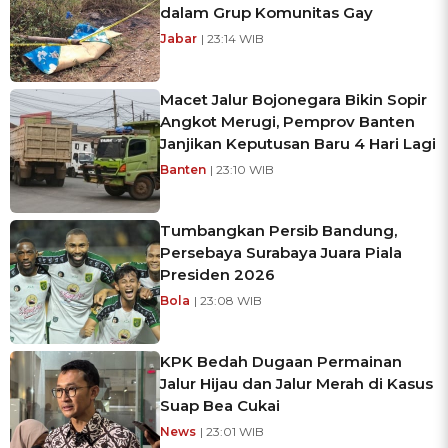
dalam Grup Komunitas Gay
Jabar
| 23:14 WIB
Macet Jalur Bojonegara Bikin Sopir
Angkot Merugi, Pemprov Banten
Janjikan Keputusan Baru 4 Hari Lagi
Banten
| 23:10 WIB
Tumbangkan Persib Bandung,
Persebaya Surabaya Juara Piala
Presiden 2026
Bola
| 23:08 WIB
KPK Bedah Dugaan Permainan
Jalur Hijau dan Jalur Merah di Kasus
Suap Bea Cukai
News
| 23:01 WIB