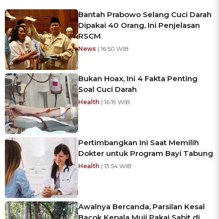
Bantah Prabowo Selang Cuci Darah
Dipakai 40 Orang, Ini Penjelasan
RSCM
News
| 16:50 WIB
Bukan Hoax, Ini 4 Fakta Penting
Soal Cuci Darah
Health
| 16:19 WIB
Pertimbangkan Ini Saat Memilih
Dokter untuk Program Bayi Tabung
Health
| 13:54 WIB
Awalnya Bercanda, Parsilan Kesal
Bacok Kepala Muji Pakai Sabit di