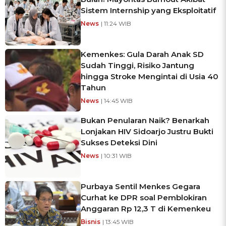
Sistem Internship yang Eksploitatif
News
| 11:24 WIB
Kemenkes: Gula Darah Anak SD
Sudah Tinggi, Risiko Jantung
hingga Stroke Mengintai di Usia 40
Tahun
News
| 14:45 WIB
Bukan Penularan Naik? Benarkah
Lonjakan HIV Sidoarjo Justru Bukti
Sukses Deteksi Dini
News
| 10:31 WIB
Purbaya Sentil Menkes Gegara
Curhat ke DPR soal Pemblokiran
Anggaran Rp 12,3 T di Kemenkeu
Bisnis
| 13:45 WIB