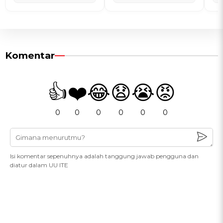
Komentar
👍
❤️
😂
😧
😭
😡
0
0
0
0
0
0
Isi komentar sepenuhnya adalah tanggung jawab pengguna dan
diatur dalam UU ITE