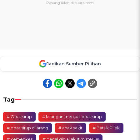
Jadikan Sumber Pilihan
Tag
# Obat sirup
# larangan menjual obat sirup
# obat sirup dilarang
# anak sakit
# Batuk Pilek
# kemenkes
# gagal ginjal akut misterius