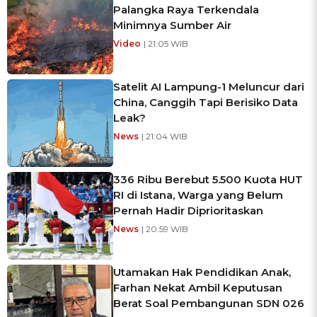
Palangka Raya Terkendala
Minimnya Sumber Air
Video
| 21:05 WIB
Satelit AI Lampung-1 Meluncur dari
China, Canggih Tapi Berisiko Data
Leak?
News
| 21:04 WIB
336 Ribu Berebut 5.500 Kuota HUT
RI di Istana, Warga yang Belum
Pernah Hadir Diprioritaskan
News
| 20:59 WIB
Utamakan Hak Pendidikan Anak,
Farhan Nekat Ambil Keputusan
Berat Soal Pembangunan SDN 026