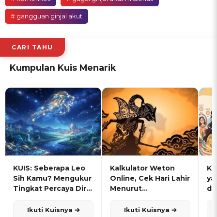
# gangguan ginjal akut
CARI TAHU
Kumpulan Kuis Menarik
KUIS: Seberapa Leo
Kalkulator Weton
KU
Sih Kamu? Mengukur
Online, Cek Hari Lahir
ya
Tingkat Percaya Diri
Menurut
de
dan Karisma
Penanggalan Jawa
Ikuti Kuisnya ➔
Ikuti Kuisnya ➔