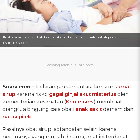
Ilustrasi anak sakit tak boleh diberi obat sirup, anak batuk pilek.
(Shutterstock)
Suara.com -
Pelarangan sementara konsumsi
obat
sirup
karena risiko
gagal ginjal akut misterius
oleh
Kementerian Kesehatan (
Kemenkes
) membuat
orangtua bingung cara obati
anak sakit
demam dan
batuk pilek
.
Pasalnya obat sirup jadi andalan selain karena
bentuknya yang mudah dicerna, obat ini terdapat