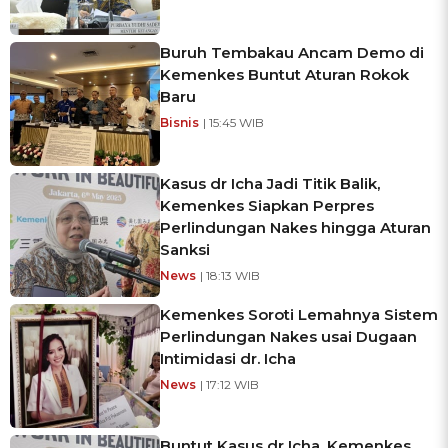
Buruh Tembakau Ancam Demo di
Kemenkes Buntut Aturan Rokok
Baru
Bisnis
| 15:45 WIB
Kasus dr Icha Jadi Titik Balik,
Kemenkes Siapkan Perpres
Perlindungan Nakes hingga Aturan
Sanksi
News
| 18:13 WIB
Kemenkes Soroti Lemahnya Sistem
Perlindungan Nakes usai Dugaan
Intimidasi dr. Icha
News
| 17:12 WIB
Buntut Kasus dr Icha, Kemenkes