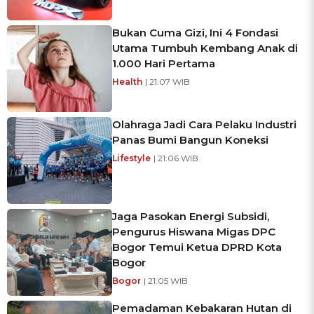
Bukan Cuma Gizi, Ini 4 Fondasi
Utama Tumbuh Kembang Anak di
1.000 Hari Pertama
Health
| 21:07 WIB
Olahraga Jadi Cara Pelaku Industri
Panas Bumi Bangun Koneksi
Lifestyle
| 21:06 WIB
Jaga Pasokan Energi Subsidi,
Pengurus Hiswana Migas DPC
Bogor Temui Ketua DPRD Kota
Bogor
Bogor
| 21:05 WIB
Pemadaman Kebakaran Hutan di