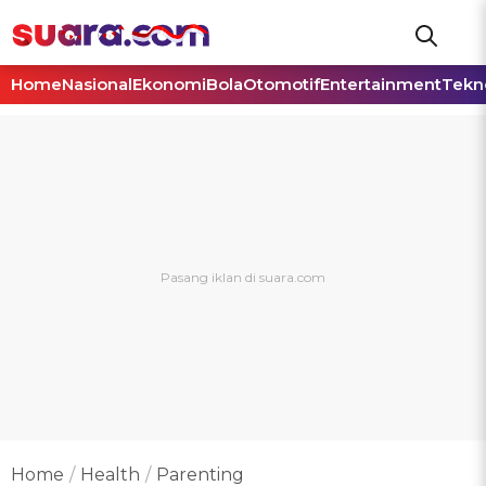
Home
Nasional
Ekonomi
Bola
Otomotif
Entertainment
Tekn
Home
Health
Parenting