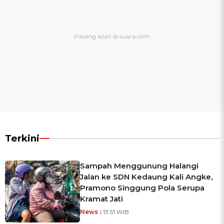
Terkini
Sampah Menggunung Halangi
Jalan ke SDN Kedaung Kali Angke,
Pramono Singgung Pola Serupa
Kramat Jati
News
| 13:51 WIB