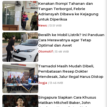
Kenakan Rompi Tahanan dan
Tangan Terborgol, Febrie
Adriansyah Dibawa ke Kejagung
untuk Diperiksa
News
| 13:51 WIB
Beralih ke Mobil Listrik? Ini Panduan
Cara Merawatnya agar Tetap
Optimal dan Awet
Otomotif
| 13:48 WIB
Tramadol Masih Mudah Dibeli,
Pembatasan Resep Dokter
Mendesak, Jalur Ilegal Harus Distop
Jogja
| 13:46 WIB
Singapura Siapkan Cara Khusus
Matikan Mitchell Baker, John