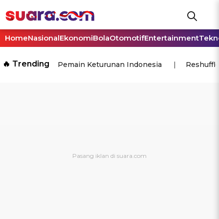
Home
Nasional
Ekonomi
Bola
Otomotif
Entertainment
Tekn
🔥 Trending
Pemain Keturunan Indonesia
Reshuffl