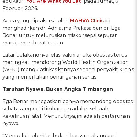
edukatif "
You Are What You Eat
" pada Jumat, 6
Februari 2026.
Acara yang diprakarsai oleh
MAHVA Clinic
ini
menghadirkan dr. Adhiatma Prakasa dan dr. Ega
Bonar untuk meluruskan miskonsepsi seputar
manajemen berat badan.
Latar belakangnya jelas, yakni angka obesitas terus
meningkat, mendorong World Health Organization
(WHO) mengklasifikasikannya sebagai penyakit kronis
yang memerlukan penanganan serius.
Taruhan Nyawa, Bukan Angka Timbangan
Ega Bonar menegaskan bahwa memandang obesitas
sebatas angka di timbangan adalah sebuah
kekeliruan fatal. Menurutnya, ini adalah pertaruhan
nyawa.
"Mengelola obesitas bukan hanya soal angka di