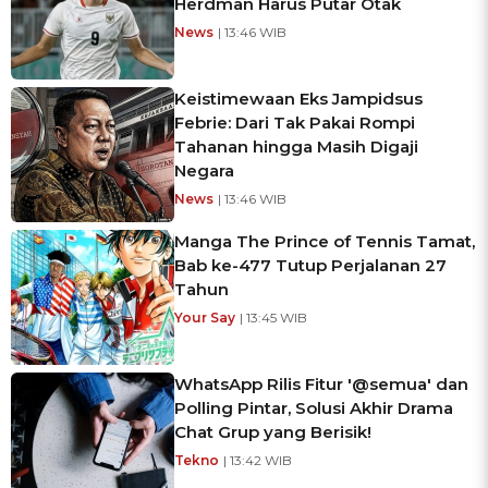
Herdman Harus Putar Otak
News
| 13:46 WIB
Keistimewaan Eks Jampidsus
Febrie: Dari Tak Pakai Rompi
Tahanan hingga Masih Digaji
Negara
News
| 13:46 WIB
Manga The Prince of Tennis Tamat,
Bab ke-477 Tutup Perjalanan 27
Tahun
Your Say
| 13:45 WIB
WhatsApp Rilis Fitur '@semua' dan
Polling Pintar, Solusi Akhir Drama
Chat Grup yang Berisik!
Tekno
| 13:42 WIB