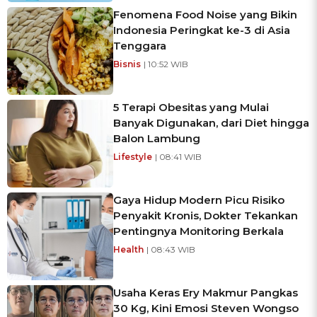
Fenomena Food Noise yang Bikin
Indonesia Peringkat ke-3 di Asia
Tenggara
Bisnis
| 10:52 WIB
5 Terapi Obesitas yang Mulai
Banyak Digunakan, dari Diet hingga
Balon Lambung
Lifestyle
| 08:41 WIB
Gaya Hidup Modern Picu Risiko
Penyakit Kronis, Dokter Tekankan
Pentingnya Monitoring Berkala
Health
| 08:43 WIB
Usaha Keras Ery Makmur Pangkas
30 Kg, Kini Emosi Steven Wongso