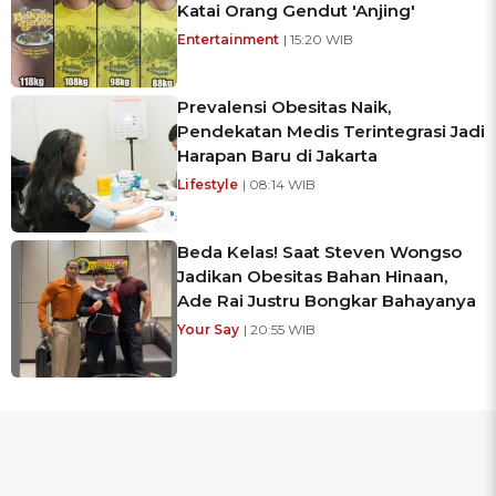
Katai Orang Gendut 'Anjing'
Entertainment
| 15:20 WIB
Prevalensi Obesitas Naik,
Pendekatan Medis Terintegrasi Jadi
Harapan Baru di Jakarta
Lifestyle
| 08:14 WIB
Beda Kelas! Saat Steven Wongso
Jadikan Obesitas Bahan Hinaan,
Ade Rai Justru Bongkar Bahayanya
Your Say
| 20:55 WIB