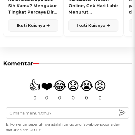
Sih Kamu? Mengukur
Online, Cek Hari Lahir
ya
Tingkat Percaya Diri
Menurut
de
dan Karisma
Penanggalan Jawa
Ikuti Kuisnya ➔
Ikuti Kuisnya ➔
Komentar
👍
❤️
😂
😧
😭
😡
0
0
0
0
0
0
Isi komentar sepenuhnya adalah tanggung jawab pengguna dan
diatur dalam UU ITE