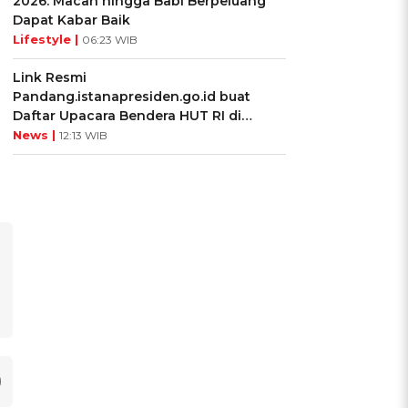
2026: Macan hingga Babi Berpeluang
Dapat Kabar Baik
Lifestyle |
06:23 WIB
Link Resmi
Pandang.istanapresiden.go.id buat
Daftar Upacara Bendera HUT RI di
Istana Negara
News |
12:13 WIB