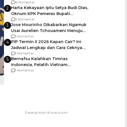
Gagalnya Negara Jamin Keamanan
6 Komentar
Harta Kekayaan Iptu Setya Budi Dias,
2
Oknum KPK Pemeras Bupati
Pemalang
2 Komentar
Jose Mourinho Dikabarkan Ngamuk
3
Usai Aurelien Tchouameni Menuju
Manchester United
1 Komentar
PIP Termin II 2026 Kapan Cair? Ini
4
Jadwal Lengkap dan Cara Ceknya
agar Dana Tidak Hangus!
1 Komentar
Bernafsu Kalahkan Timnas
5
Indonesia, Pelatih Vietnam
Berencana Pakai Jimat di Pakansari
1 Komentar