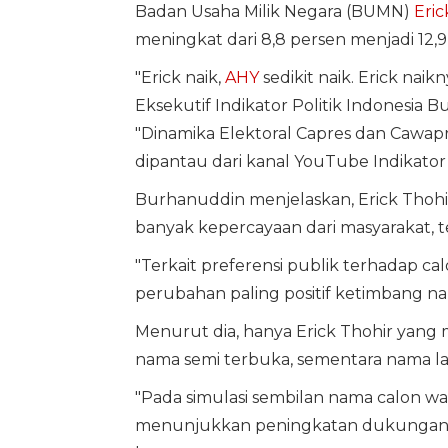
Badan Usaha Milik Negara (BUMN)
Eric
meningkat dari 8,8 persen menjadi 12,9
"Erick naik,
AHY
sedikit naik. Erick naik
Eksekutif Indikator Politik Indonesia 
"Dinamika Elektoral Capres dan Cawapr
dipantau dari kanal YouTube Indikator P
Burhanuddin menjelaskan, Erick Thoh
banyak kepercayaan dari masyarakat, t
"Terkait preferensi publik terhadap c
perubahan paling positif ketimbang n
Menurut dia, hanya Erick Thohir yan
nama semi terbuka, sementara nama l
"Pada simulasi sembilan nama calon wak
menunjukkan peningkatan dukungan; t