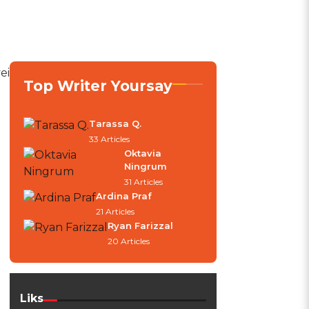
ei
Top Writer Yoursay
Tarassa Q.
33 Articles
Oktavia
Ningrum
31 Articles
Ardina Praf
21 Articles
Ryan Farizzal
20 Articles
Liks