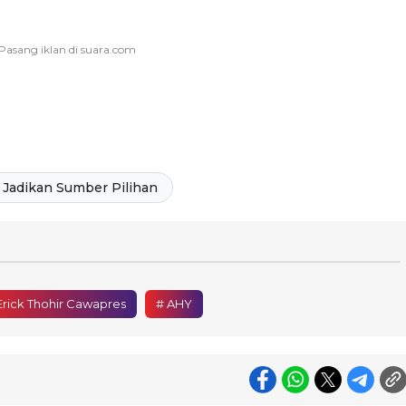
Jadikan Sumber Pilihan
Erick Thohir Cawapres
# AHY