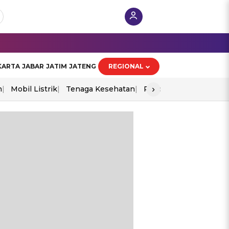
KARTA
JABAR
JATIM
JATENG
REGIONAL
›
n
Mobil Listrik
Tenaga Kesehatan
Piala Aff 2026
Ekono