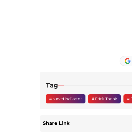
Tag
# survei indikator
# Erick Thohir
# 
Share Link