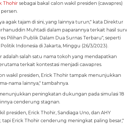
k Thohir
sebagai bakal calon wakil presiden (cawapres)
 persen.
nya agak tajam di sini, yang lainnya turun," kata Direktur
Burhanuddin Muhtadi dalam paparannya terkait hasil surv
es Pilihan Publik Dalam Dua Surnas Terbaru", seperti
olitik Indonesia di Jakarta, Minggu (26/3/2023).
ir adalah salah satu nama tokoh yang mendapatkan
erutama terkait kontestasi menjadi cawapres.
alon wakil presiden, Erick Thohir tampak menunjukkan
ama-nama lainnya," tambahnya.
g menunjukkan peningkatan dukungan pada simulasi 18
ainnya cenderung stagnan.
il presiden, Erick Thohir, Sandiaga Uno, dan AHY
api Erick Thohir cenderung meningkat paling besar,"