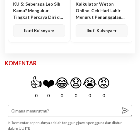
KUIS: Seberapa Leo Sih
Kalkulator Weton
Kamu? Mengukur
Online, Cek Hari Lahir
Tingkat Percaya Diri dan
Menurut Penanggalan
Karisma
Jawa
Ikuti Kuisnya ➔
Ikuti Kuisnya ➔
KOMENTAR
👍
❤️
😂
😧
😭
😡
0
0
0
0
0
0
Isi komentar sepenuhnya adalah tanggung jawab pengguna dan diatur
dalam UU ITE