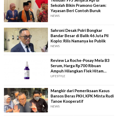
Temuan 995 Senjata Api di
Sekolah Bikin Pramono Geram:
Yayasan Beri Contoh Buruk
NEWS
Sahroni Desak Polri Bongkar
Bandar Besar di Balik 46 Juta Pil
Koplo: Rilis Namanya ke Publik
NEWS
Review La Roche-Posay Mela B3
Serum, Harga Rp700 Ribuan
Ampuh Hilangkan Flek Hitam
Bandel?
LIFESTYLE
Mangkir dari Pemeriksaan Kasus
Bansos Beras PKH, KPK Minta Rudi
Tanoe Kooperatif
NEWS