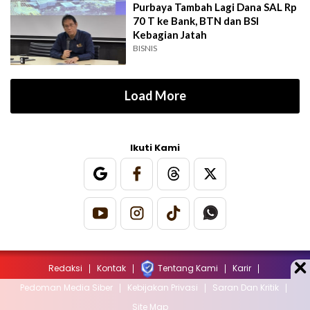
Purbaya Tambah Lagi Dana SAL Rp
70 T ke Bank, BTN dan BSI
Kebagian Jatah
BISNIS
Load More
Ikuti Kami
Redaksi
Kontak
Tentang Kami
Karir
Pedoman Media Siber
Kebijakan Privasi
Saran Dan Kritik
Site Map