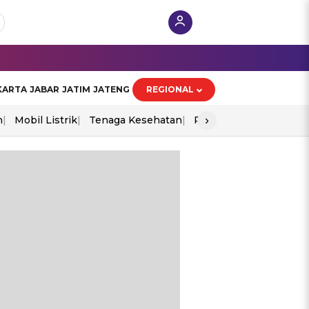
KARTA
JABAR
JATIM
JATENG
REGIONAL
›
n
Mobil Listrik
Tenaga Kesehatan
Perang As-Iran
Ekon