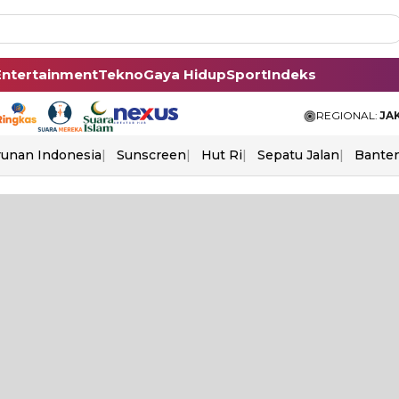
Entertainment
Tekno
Gaya Hidup
Sport
Indeks
REGIONAL:
JA
unan Indonesia
Sunscreen
Hut Ri
Sepatu Jalan
Bante