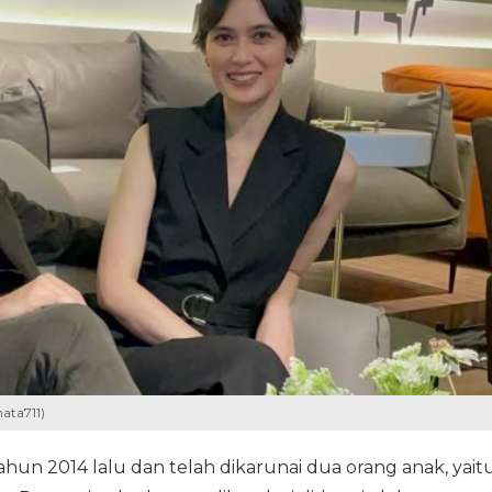
ata711)
ahun 2014 lalu dan telah dikarunai dua orang anak, yait