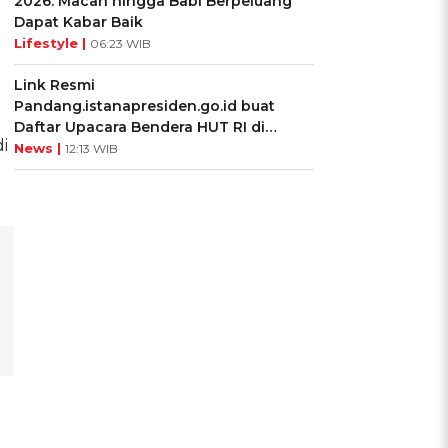
2026: Macan hingga Babi Berpeluang
Dapat Kabar Baik
Lifestyle |
06:23 WIB
Link Resmi
Pandang.istanapresiden.go.id buat
Daftar Upacara Bendera HUT RI di
i
Istana Negara
News |
12:13 WIB