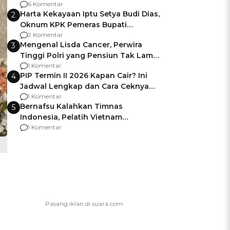
Gagalnya Negara Jamin Keamanan
6 Komentar
Harta Kekayaan Iptu Setya Budi Dias,
2
Oknum KPK Pemeras Bupati
Pemalang
2 Komentar
Mengenal Lisda Cancer, Perwira
3
Tinggi Polri yang Pensiun Tak Lama
Usai Jadi Brigjen
1 Komentar
PIP Termin II 2026 Kapan Cair? Ini
4
Jadwal Lengkap dan Cara Ceknya
agar Dana Tidak Hangus!
1 Komentar
Bernafsu Kalahkan Timnas
5
Indonesia, Pelatih Vietnam
Berencana Pakai Jimat di Pakansari
1 Komentar
.