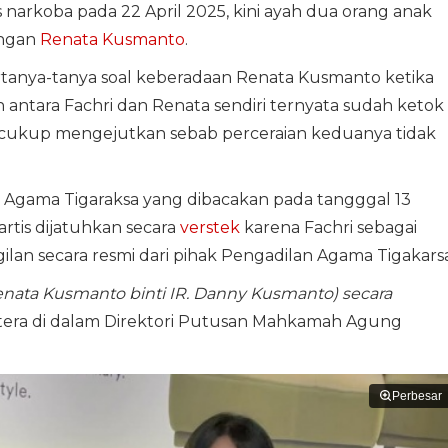
s narkoba pada 22 April 2025, kini ayah dua orang anak
engan
Renata Kusmanto
.
ertanya-tanya soal keberadaan Renata Kusmanto ketika
an antara Fachri dan Renata sendiri ternyata sudah ketok
ini cukup mengejutkan sebab perceraian keduanya tidak
n Agama Tigaraksa yang dibacakan pada tangggal 13
artis dijatuhkan secara
verstek
karena Fachri sebagai
ilan secara resmi dari pihak Pengadilan Agama Tigakarsa
ata Kusmanto binti IR. Danny Kusmanto) secara
tertera di dalam Direktori Putusan Mahkamah Agung
Perbesar