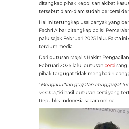
ditangkap pihak kepolisian akibat kasu
tersebut diam-diam sudah bercerai d
Hal ini terungkap usai banyak yang b
Fachri Albar ditangkap polisi. Percerai
palu sejak Februari 2025 lalu. Fakta 
tercium media.
Dari putusan Majelis Hakim Pengadila
Februari 2025 lalu, putusan
cerai
sang 
pihak tergugat tidak menghadiri pangg
"
Mengabulkan gugatan Penggugat (Ren
verstek,"
isi hasil putusan cerai yang 
Republik Indonesia secara online.