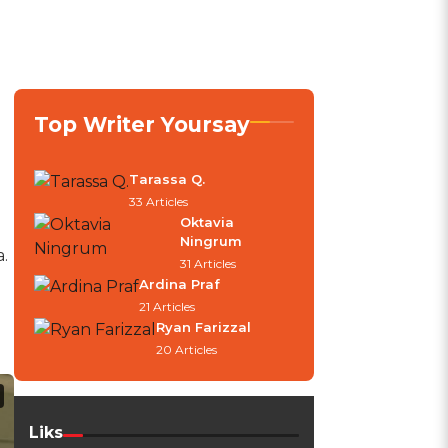
Top Writer Yoursay
Tarassa Q.
33 Articles
Oktavia
Ningrum
.
31 Articles
Ardina Praf
21 Articles
Ryan Farizzal
20 Articles
Liks