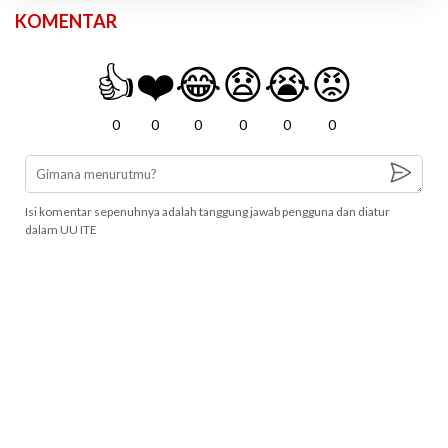
KOMENTAR
👍
❤️
😂
😧
😭
😡
0
0
0
0
0
0
Isi komentar sepenuhnya adalah tanggung jawab pengguna dan diatur
dalam UU ITE