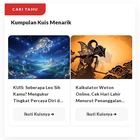
CARI TAHU
Kumpulan Kuis Menarik
KUIS: Seberapa Leo Sih
Kalkulator Weton
Kamu? Mengukur
Online, Cek Hari Lahir
Tingkat Percaya Diri dan
Menurut Penanggalan
Karisma
Jawa
Ikuti Kuisnya ➔
Ikuti Kuisnya ➔