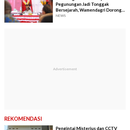
Pegunungan Jadi Tonggak
Bersejarah, Wamendagri Dorong
Kolaborasi Semua Pihak
NEWS
REKOMENDASI
Pengintai Misterius dan CCTV