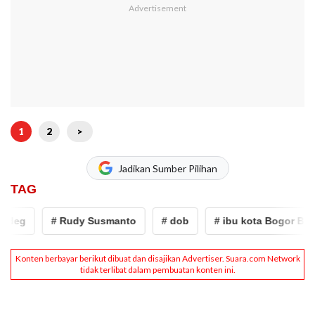
1
2
>
Jadikan Sumber Pilihan
TAG
# Rudy Susmanto
# dob
# ibu kota Bogor Barat