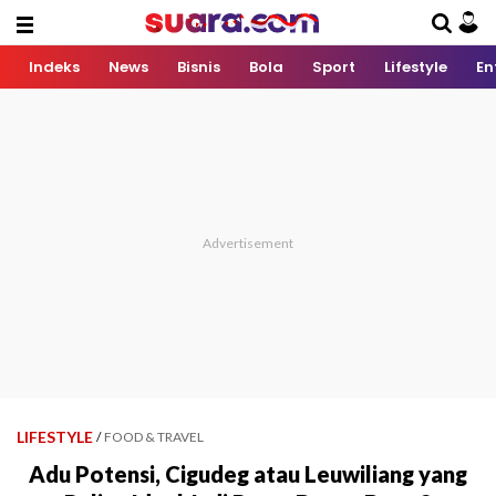
Indeks
News
Bisnis
Bola
Sport
Lifestyle
En
LIFESTYLE
/
FOOD & TRAVEL
Adu Potensi, Cigudeg atau Leuwiliang yang