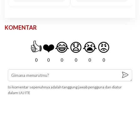
KOMENTAR
👍
❤️
😂
😧
😭
😡
0
0
0
0
0
0
Isi komentar sepenuhnya adalah tanggung jawab pengguna dan diatur
dalam UU ITE