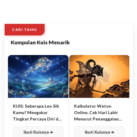
CARI TAHU
Kumpulan Kuis Menarik
KUIS: Seberapa Leo Sih
Kalkulator Weton
Kamu? Mengukur
Online, Cek Hari Lahir
Tingkat Percaya Diri dan
Menurut Penanggalan
Karisma
Jawa
Ikuti Kuisnya ➔
Ikuti Kuisnya ➔