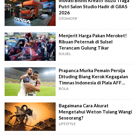
Inovasi Bisnis Kreatif Isuzu Traga
Putri Salon Studio Hadir di GIIAS
2026
OTOMOTIF
Menjerit Harga Pakan Meroket!
Ribuan Peternak di Sulsel
Terancam Gulung Tikar
SULSEL
Prapanca Murka Pemain Persija
Dituding Biang Kerok Kegagalan
Timnas Indonesia di Piala AFF
2026
BOLA
Bagaimana Cara Akurat
Mengetahui Weton Tulang Wangi
Seseorang?
LIFESTYLE