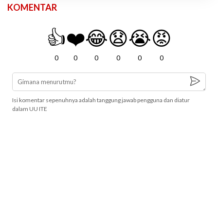
KOMENTAR
👍
❤️
😂
😧
😭
😡
0
0
0
0
0
0
Isi komentar sepenuhnya adalah tanggung jawab pengguna dan diatur
dalam UU ITE