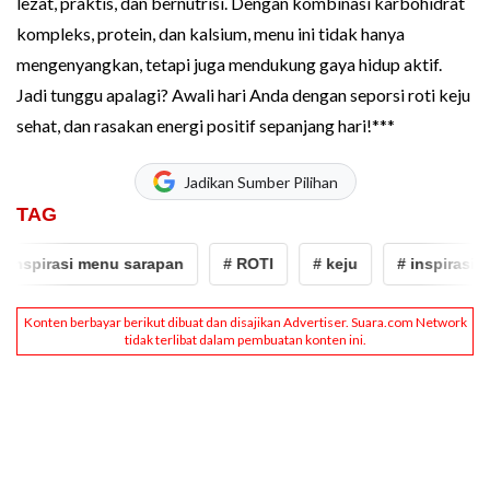
lezat, praktis, dan bernutrisi. Dengan kombinasi karbohidrat
kompleks, protein, dan kalsium, menu ini tidak hanya
mengenyangkan, tetapi juga mendukung gaya hidup aktif.
Jadi tunggu apalagi? Awali hari Anda dengan seporsi roti keju
sehat, dan rasakan energi positif sepanjang hari!***
Jadikan Sumber Pilihan
TAG
inspirasi menu sarapan
# ROTI
# keju
# inspirasi m