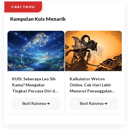
CARI TAHU
Kumpulan Kuis Menarik
KUIS: Seberapa Leo Sih
Kalkulator Weton
Kamu? Mengukur
Online, Cek Hari Lahir
Tingkat Percaya Diri dan
Menurut Penanggalan
Karisma
Jawa
Ikuti Kuisnya ➔
Ikuti Kuisnya ➔