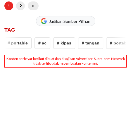
1
2
>
Jadikan Sumber Pilihan
TAG
# portable
# ac
# kipas
# tangan
# portable