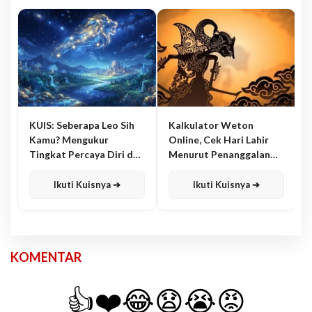
KUIS: Seberapa Leo Sih
Kalkulator Weton
Kamu? Mengukur
Online, Cek Hari Lahir
Tingkat Percaya Diri dan
Menurut Penanggalan
Karisma
Jawa
Ikuti Kuisnya ➔
Ikuti Kuisnya ➔
KOMENTAR
👍
❤️
😂
😧
😭
😡