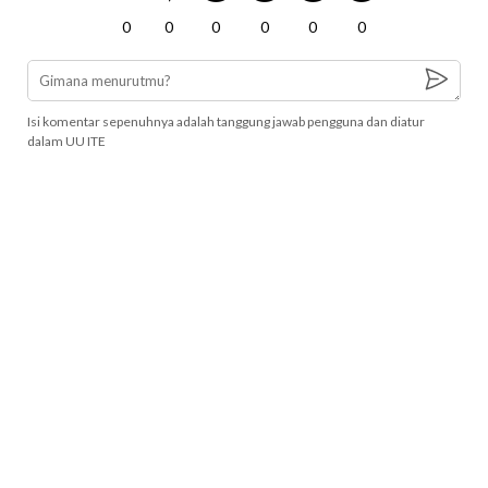
0
0
0
0
0
0
Isi komentar sepenuhnya adalah tanggung jawab pengguna dan diatur
dalam UU ITE