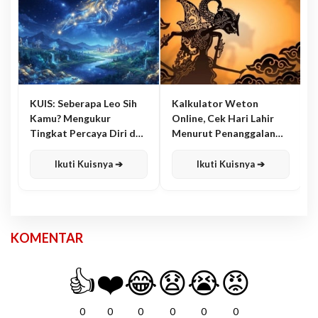
KUIS: Seberapa Leo Sih
Kalkulator Weton
Kamu? Mengukur
Online, Cek Hari Lahir
Tingkat Percaya Diri dan
Menurut Penanggalan
Karisma
Jawa
Ikuti Kuisnya ➔
Ikuti Kuisnya ➔
KOMENTAR
👍
❤️
😂
😧
😭
😡
0
0
0
0
0
0