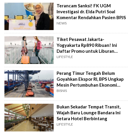
Terancam Sanksi! FK UGM
Investigasi dr. Elda Putri Soal
Komentar Rendahkan Pasien BPJS
NEWS
Tiket Pesawat Jakarta-
Yogyakarta Rp890 Ribuan! Ini
Daftar Promo untuk Liburan
Hemat
LIFESTYLE
Perang Timur Tengah Belum
Goyahkan Ekspor RI, BPS Ungkap
Mesin Pertumbuhan Ekonomi
Masih Ngebut
BISNIS
Bukan Sekadar Tempat Transit,
Wajah Baru Lounge Bandara Ini
Setara Hotel Berbintang
LIFESTYLE