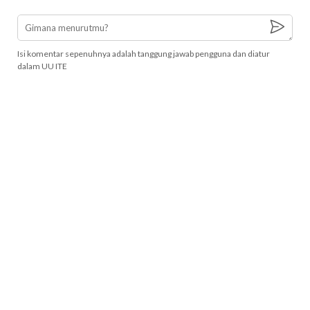
Isi komentar sepenuhnya adalah tanggung jawab pengguna dan diatur
dalam UU ITE