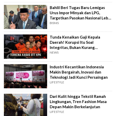
Bahlil Beri Tugas Baru Lemigas
Urus Impor Minyak dan LPG,
Targetkan Pasokan Nasional Lebih
Terjamin
BISNIS
Tunda Kenaikan Gaji Kepala
Daerah! Korupsi Itu Soal
Integritas, Bukan Kurang
Penghasilan
NEWS
Industri Kecantikan Indonesia
Makin Bergairah, Inovasi dan
Teknologi Jadi Kunci Persaingan
LIFESTYLE
Dari Kulit hingga Tekstil Ramah
Lingkungan, Tren Fashion Masa
Depan Makin Berkelanjutan
LIFESTYLE