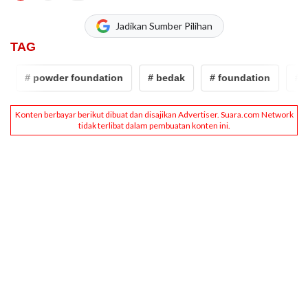
Jadikan Sumber Pilihan
TAG
# powder foundation
# bedak
# foundation
# po