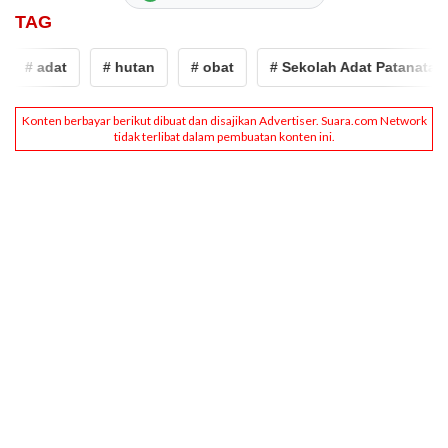
TAG
# adat
# hutan
# obat
# Sekolah Adat Patanata Ma