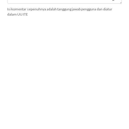
Isi komentar sepenuhnya adalah tanggung jawab pengguna dan diatur
dalam UU ITE