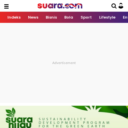
Indeks
News
Bisnis
Bola
Sport
Lifestyle
En