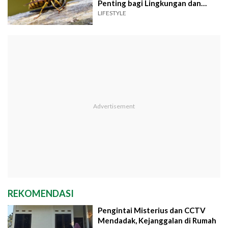
Penting bagi Lingkungan dan
Ekonomi Warga?
LIFESTYLE
REKOMENDASI
Pengintai Misterius dan CCTV
Mendadak, Kejanggalan di Rumah