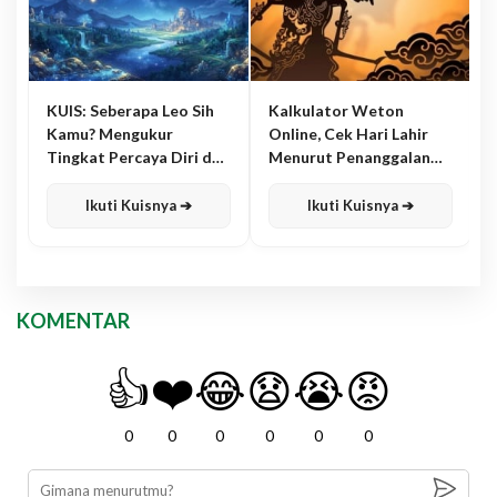
KUIS: Seberapa Leo Sih
Kalkulator Weton
Kamu? Mengukur
Online, Cek Hari Lahir
Tingkat Percaya Diri dan
Menurut Penanggalan
Karisma
Jawa
Ikuti Kuisnya ➔
Ikuti Kuisnya ➔
KOMENTAR
👍
❤️
😂
😧
😭
😡
0
0
0
0
0
0