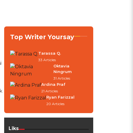
Top Writer Yoursay
Tarassa Q.
33 Articles
i
Oktavia
Ningrum
31 Articles
Ardina Praf
k
21 Articles
Ryan Farizzal
20 Articles
Liks