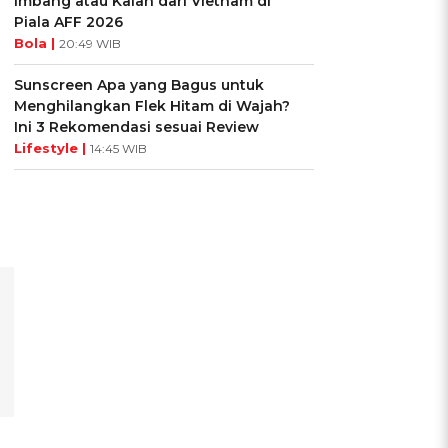
Imbang atau Kalah dari Vietnam di
Piala AFF 2026
Bola |
20:49 WIB
Sunscreen Apa yang Bagus untuk
Menghilangkan Flek Hitam di Wajah?
Ini 3 Rekomendasi sesuai Review
Lifestyle |
14:45 WIB