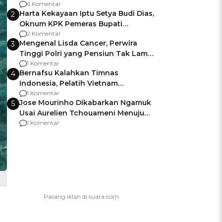
Gagalnya Negara Jamin Keamanan
6 Komentar
Harta Kekayaan Iptu Setya Budi Dias,
2
Oknum KPK Pemeras Bupati
Pemalang
2 Komentar
Mengenal Lisda Cancer, Perwira
3
Tinggi Polri yang Pensiun Tak Lama
Usai Jadi Brigjen
1 Komentar
Bernafsu Kalahkan Timnas
4
Indonesia, Pelatih Vietnam
Berencana Pakai Jimat di Pakansari
1 Komentar
Jose Mourinho Dikabarkan Ngamuk
5
Usai Aurelien Tchouameni Menuju
Manchester United
1 Komentar