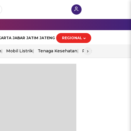
KARTA
JABAR
JATIM
JATENG
REGIONAL
›
n
Mobil Listrik
Tenaga Kesehatan
Piala Aff 2026
Ekono