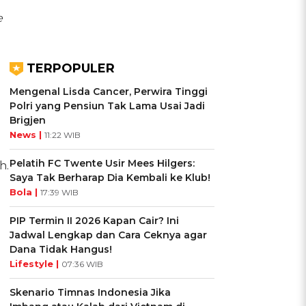
e
TERPOPULER
Mengenal Lisda Cancer, Perwira Tinggi
Polri yang Pensiun Tak Lama Usai Jadi
Brigjen
News |
11:22 WIB
Pelatih FC Twente Usir Mees Hilgers:
h.
Saya Tak Berharap Dia Kembali ke Klub!
Bola |
17:39 WIB
PIP Termin II 2026 Kapan Cair? Ini
Jadwal Lengkap dan Cara Ceknya agar
Dana Tidak Hangus!
Lifestyle |
07:36 WIB
Skenario Timnas Indonesia Jika