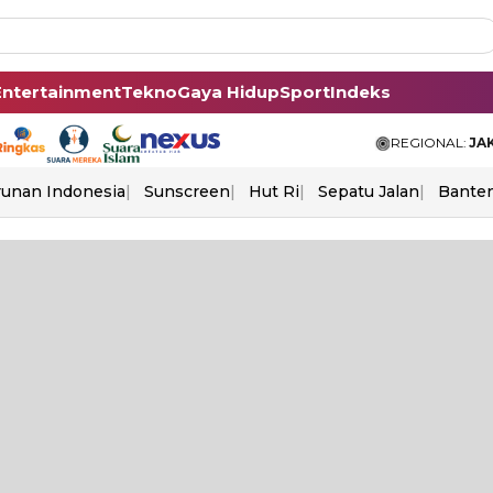
Entertainment
Tekno
Gaya Hidup
Sport
Indeks
REGIONAL:
JA
unan Indonesia
Sunscreen
Hut Ri
Sepatu Jalan
Bante