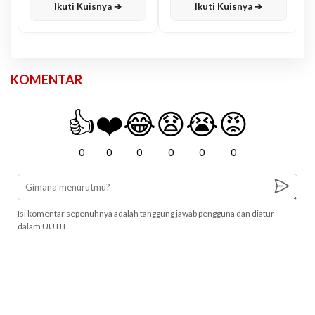
Ikuti Kuisnya ➔
Ikuti Kuisnya ➔
KOMENTAR
👍
❤️
😂
😧
😭
😡
0
0
0
0
0
0
Isi komentar sepenuhnya adalah tanggung jawab pengguna dan diatur
dalam UU ITE