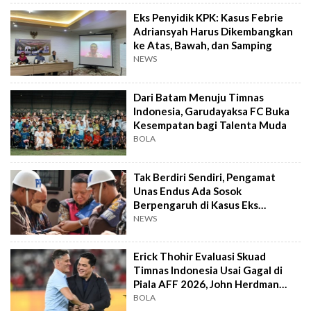
Eks Penyidik KPK: Kasus Febrie
Adriansyah Harus Dikembangkan
ke Atas, Bawah, dan Samping
NEWS
Dari Batam Menuju Timnas
Indonesia, Garudayaksa FC Buka
Kesempatan bagi Talenta Muda
BOLA
Tak Berdiri Sendiri, Pengamat
Unas Endus Ada Sosok
Berpengaruh di Kasus Eks
Jampidsus
NEWS
Erick Thohir Evaluasi Skuad
Timnas Indonesia Usai Gagal di
Piala AFF 2026, John Herdman
Out?
BOLA