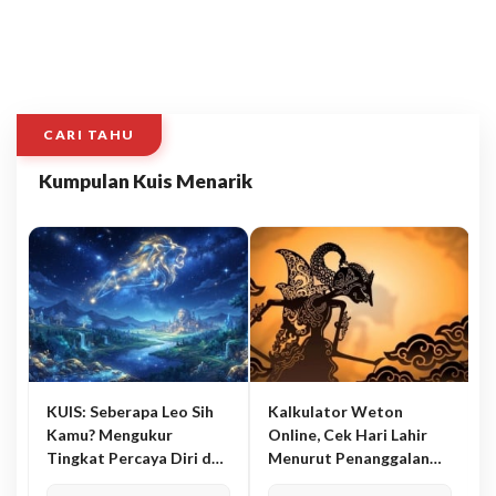
CARI TAHU
Kumpulan Kuis Menarik
KUIS: Seberapa Leo Sih
Kalkulator Weton
Kamu? Mengukur
Online, Cek Hari Lahir
Tingkat Percaya Diri dan
Menurut Penanggalan
Karisma
Jawa