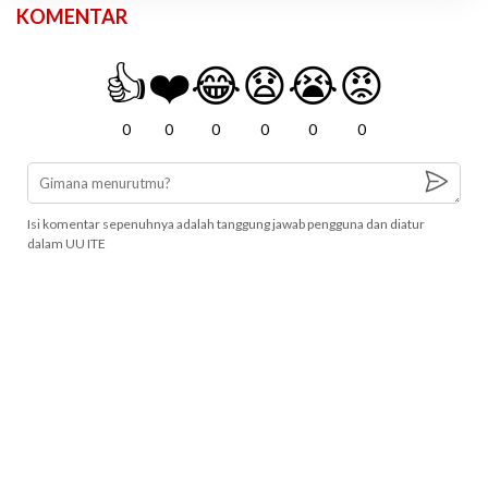
KOMENTAR
👍
❤️
😂
😧
😭
😡
0
0
0
0
0
0
Isi komentar sepenuhnya adalah tanggung jawab pengguna dan diatur
dalam UU ITE