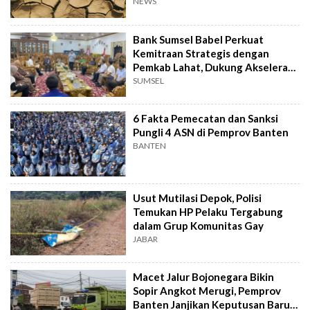
NEWS
Bank Sumsel Babel Perkuat
Kemitraan Strategis dengan
Pemkab Lahat, Dukung Akselerasi
Ekonomi Daerah
SUMSEL
6 Fakta Pemecatan dan Sanksi
Pungli 4 ASN di Pemprov Banten
BANTEN
Usut Mutilasi Depok, Polisi
Temukan HP Pelaku Tergabung
dalam Grup Komunitas Gay
JABAR
Macet Jalur Bojonegara Bikin
Sopir Angkot Merugi, Pemprov
Banten Janjikan Keputusan Baru 4