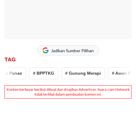
Jadikan Sumber Pilihan
TAG
an Panas
# BPPTKG
# Gunung Merapi
# Awan Pana