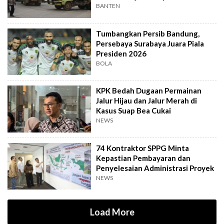
Hari Lagi
BANTEN
Tumbangkan Persib Bandung,
Persebaya Surabaya Juara Piala
Presiden 2026
BOLA
KPK Bedah Dugaan Permainan
Jalur Hijau dan Jalur Merah di
Kasus Suap Bea Cukai
NEWS
74 Kontraktor SPPG Minta
Kepastian Pembayaran dan
Penyelesaian Administrasi Proyek
NEWS
Load More