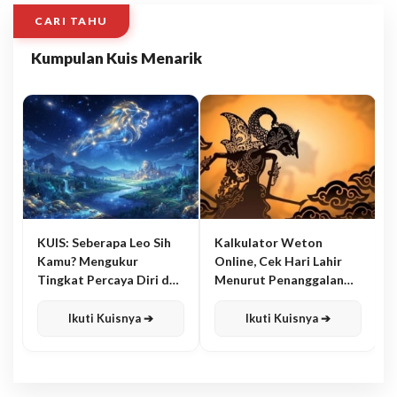
CARI TAHU
Kumpulan Kuis Menarik
KUIS: Seberapa Leo Sih
Kalkulator Weton
Kamu? Mengukur
Online, Cek Hari Lahir
Tingkat Percaya Diri dan
Menurut Penanggalan
Karisma
Jawa
Ikuti Kuisnya ➔
Ikuti Kuisnya ➔