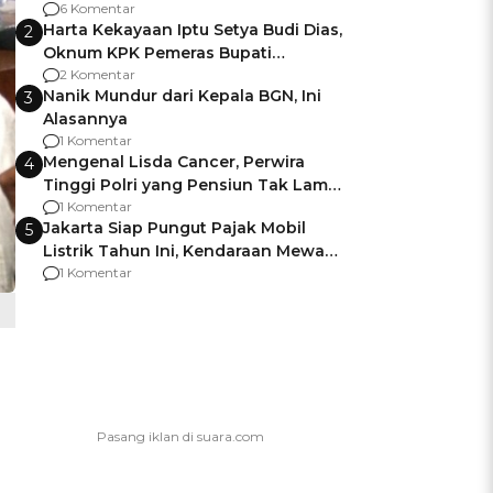
Gagalnya Negara Jamin Keamanan
6 Komentar
Harta Kekayaan Iptu Setya Budi Dias,
2
Oknum KPK Pemeras Bupati
Pemalang
2 Komentar
Nanik Mundur dari Kepala BGN, Ini
3
Alasannya
1 Komentar
Mengenal Lisda Cancer, Perwira
4
Tinggi Polri yang Pensiun Tak Lama
Usai Jadi Brigjen
1 Komentar
Jakarta Siap Pungut Pajak Mobil
5
Listrik Tahun Ini, Kendaraan Mewah
Kena hingga 75% PKB
1 Komentar