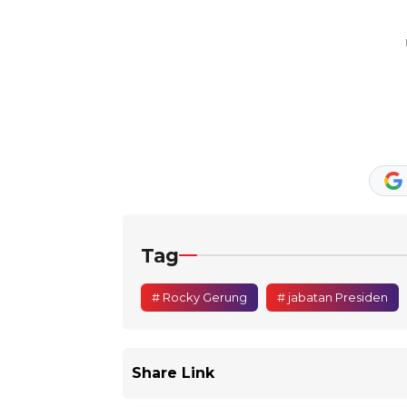
Tag
# Rocky Gerung
# jabatan Presiden
Share Link