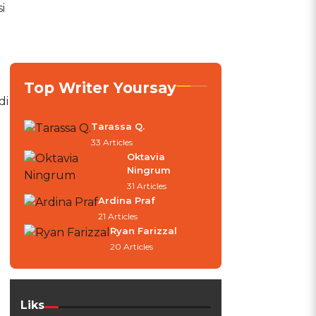
i
Top Writer Yoursay
di
Tarassa Q.
33 Articles
Oktavia
Ningrum
31 Articles
Ardina Praf
21 Articles
Ryan Farizzal
20 Articles
Liks