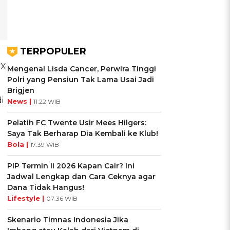
TERPOPULER
JX
Mengenal Lisda Cancer, Perwira Tinggi
Polri yang Pensiun Tak Lama Usai Jadi
Brigjen
i
News |
11:22 WIB
Pelatih FC Twente Usir Mees Hilgers:
Saya Tak Berharap Dia Kembali ke Klub!
Bola |
17:39 WIB
PIP Termin II 2026 Kapan Cair? Ini
Jadwal Lengkap dan Cara Ceknya agar
Dana Tidak Hangus!
Lifestyle |
07:36 WIB
Skenario Timnas Indonesia Jika