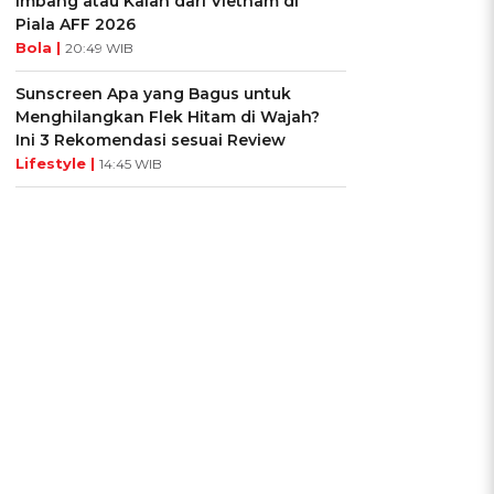
Imbang atau Kalah dari Vietnam di
Piala AFF 2026
Bola |
20:49 WIB
Sunscreen Apa yang Bagus untuk
Menghilangkan Flek Hitam di Wajah?
Ini 3 Rekomendasi sesuai Review
Lifestyle |
14:45 WIB