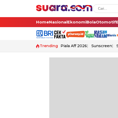
Home
Nasional
Ekonomi
Bola
Otomotif
Trending
Piala Aff 2026
Sunscreen