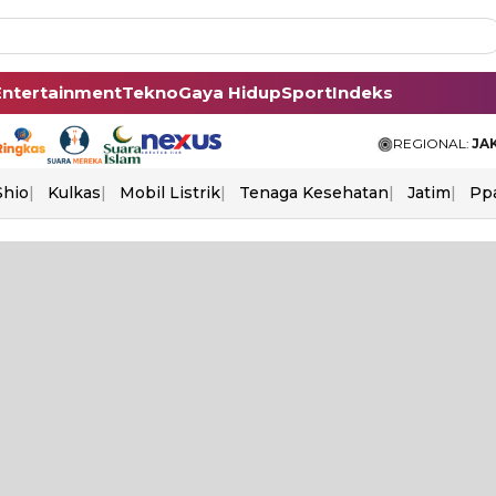
Entertainment
Tekno
Gaya Hidup
Sport
Indeks
REGIONAL:
JA
Shio
Kulkas
Mobil Listrik
Tenaga Kesehatan
Jatim
Pp