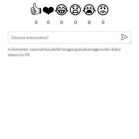
👍
❤️
😂
😧
😭
😡
0
0
0
0
0
0
Isi komentar sepenuhnya adalah tanggung jawab pengguna dan diatur
dalam UU ITE