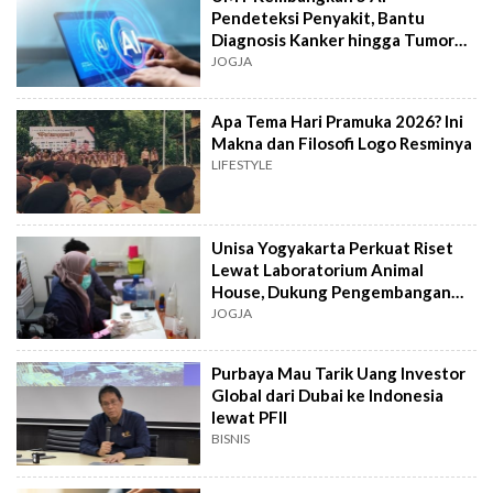
Pendeteksi Penyakit, Bantu
Diagnosis Kanker hingga Tumor
Otak Lebih Cepat
JOGJA
Apa Tema Hari Pramuka 2026? Ini
Makna dan Filosofi Logo Resminya
LIFESTYLE
Unisa Yogyakarta Perkuat Riset
Lewat Laboratorium Animal
House, Dukung Pengembangan
Kandidat Obat
JOGJA
Purbaya Mau Tarik Uang Investor
Global dari Dubai ke Indonesia
lewat PFII
BISNIS