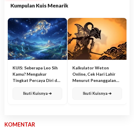
Kumpulan Kuis Menarik
KUIS: Seberapa Leo Sih
Kalkulator Weton
Kamu? Mengukur
Online, Cek Hari Lahir
Tingkat Percaya Diri dan
Menurut Penanggalan
Karisma
Jawa
Ikuti Kuisnya ➔
Ikuti Kuisnya ➔
KOMENTAR