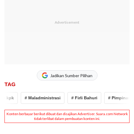
Jadikan Sumber Pilihan
TAG
pk
# Maladministrasi
# Firli Bahuri
# Pimpinan KPK