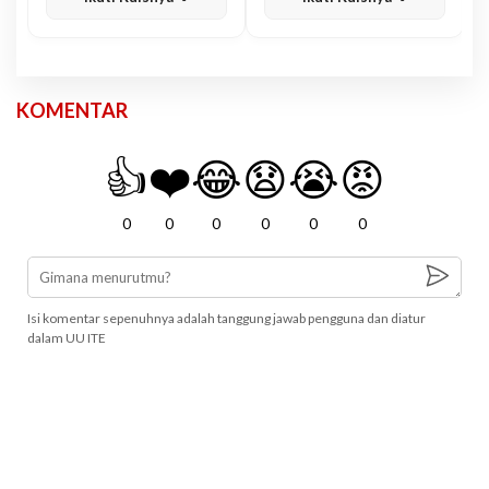
KOMENTAR
👍
❤️
😂
😧
😭
😡
0
0
0
0
0
0
Isi komentar sepenuhnya adalah tanggung jawab pengguna dan diatur
dalam UU ITE