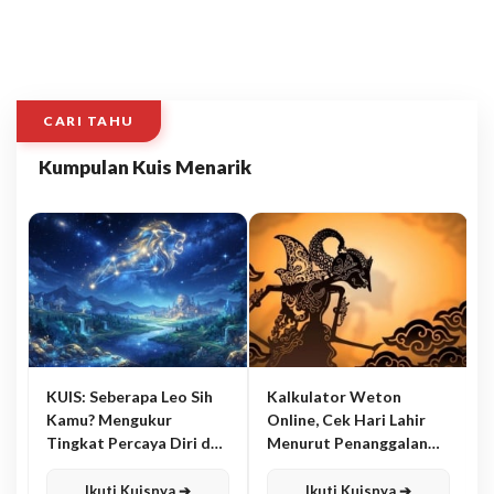
CARI TAHU
Kumpulan Kuis Menarik
KUIS: Seberapa Leo Sih
Kalkulator Weton
Kamu? Mengukur
Online, Cek Hari Lahir
Tingkat Percaya Diri dan
Menurut Penanggalan
Karisma
Jawa
Ikuti Kuisnya ➔
Ikuti Kuisnya ➔