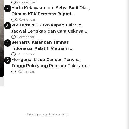
Gagalnya Negara Jamin Keamanan
6 Komentar
Harta Kekayaan Iptu Setya Budi Dias,
2
Oknum KPK Pemeras Bupati
Pemalang
2 Komentar
PIP Termin II 2026 Kapan Cair? Ini
3
Jadwal Lengkap dan Cara Ceknya
agar Dana Tidak Hangus!
1 Komentar
Bernafsu Kalahkan Timnas
4
Indonesia, Pelatih Vietnam
Berencana Pakai Jimat di Pakansari
1 Komentar
Mengenal Lisda Cancer, Perwira
5
Tinggi Polri yang Pensiun Tak Lama
Usai Jadi Brigjen
1 Komentar