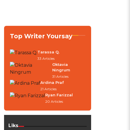
Top Writer Yoursay
Tarassa Q.
33 Articles
Oktavia
Ningrum
31 Articles
Ardina Praf
21 Articles
Ryan Farizzal
20 Articles
Liks