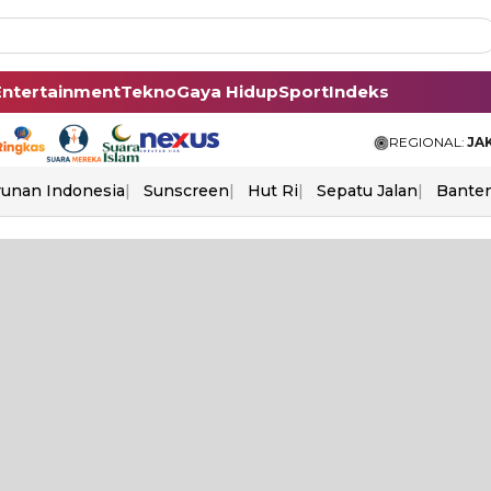
Entertainment
Tekno
Gaya Hidup
Sport
Indeks
REGIONAL:
JA
unan Indonesia
Sunscreen
Hut Ri
Sepatu Jalan
Bante