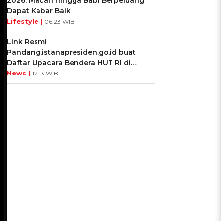
2026: Macan hingga Babi Berpeluang
Dapat Kabar Baik
Lifestyle |
06:23 WIB
Link Resmi
Pandang.istanapresiden.go.id buat
Daftar Upacara Bendera HUT RI di
Istana Negara
News |
12:13 WIB