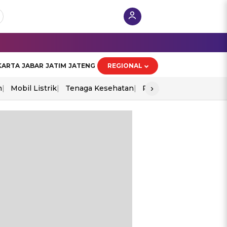
KARTA
JABAR
JATIM
JATENG
REGIONAL
›
n
Mobil Listrik
Tenaga Kesehatan
Perang As-Iran
Ekon