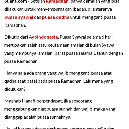
Suara.com -
Setelah
Ramadhan
, banyak amalan yang bisa
dilakukan untuk menyempurnakan ibadah, di antaranya
puasa syawal
dan
puasa qadha
untuk mengganti puasa
Ramadhan.
Dikutip dari
AyoIndonesia
, Puasa Syawal selama 6 hari
merupakan salah satu keutamaan amalan di bulan Syawal
yang mempunyai amalan ibarat puasa selama 1 tahun dengan
puasa Ramadhan.
Hanya saja ada orang yang wajib mengganti puasa atau
qadha saat batal pada puasa Ramadhan. Lalu mana yang
didulukan?
Mazhab Hanafi berpendapat, jika seseorang
menggabungkan niat puasa sunnah dan wajib, maka yang
dianggap adalah puasa sunnahnya.
Hal ini karena adanya perbedaan antara puasa wajib dan