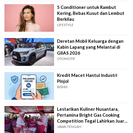
5 Conditioner untuk Rambut
Kering, Bebas Kusut dan Lembut
Berkilau
LIFESTYLE
Deretan Mobil Keluarga dengan
Kabin Lapang yang Melantai di
GIIAS 2026
OTOMOTIF
Kredit Macet Hantui Industri
Pinjol
BISNIS
Lestarikan Kuliner Nusantara,
Pertamina Bright Gas Cooking
Competition Tegal Lahirkan Juara
Baru
JAWA TENGAH