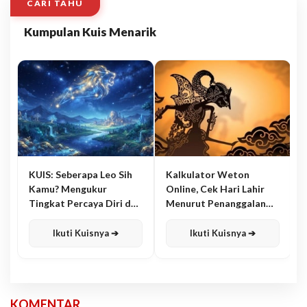
CARI TAHU
Kumpulan Kuis Menarik
KUIS: Seberapa Leo Sih
Kalkulator Weton
Kamu? Mengukur
Online, Cek Hari Lahir
Tingkat Percaya Diri dan
Menurut Penanggalan
Karisma
Jawa
Ikuti Kuisnya ➔
Ikuti Kuisnya ➔
KOMENTAR