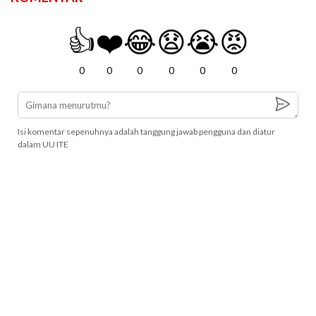
👍
❤️
😂
😧
😭
😡
0
0
0
0
0
0
Isi komentar sepenuhnya adalah tanggung jawab pengguna dan diatur
dalam UU ITE