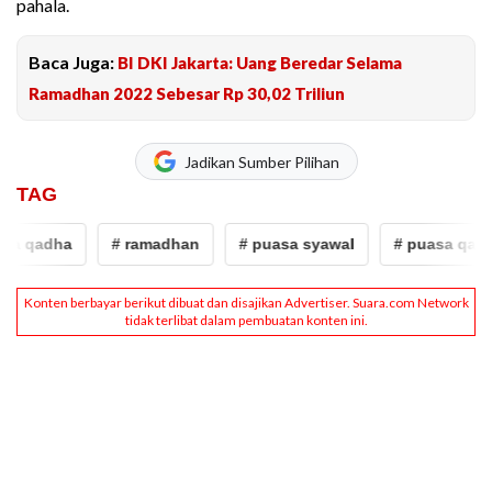
pahala.
Baca Juga:
BI DKI Jakarta: Uang Beredar Selama
Ramadhan 2022 Sebesar Rp 30,02 Triliun
Jadikan Sumber Pilihan
TAG
a qadha
# ramadhan
# puasa syawal
# puasa qadha