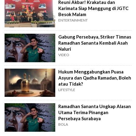
Reuni Akbar! Krakatau dan
Karimata Siap Manggung di JGTC
Besok Malam
ENTERTAINMENT
Gabung Persebaya, Striker Timnas
Ramadhan Sananta Kembali Asah
Naluri
VIDEO
Hukum Menggabungkan Puasa
Asyura dan Qadha Ramadan, Boleh
atau Tidak?
LIFESTYLE
Ramadhan Sananta Ungkap Alasan
Utama Terima Pinangan
Persebaya Surabaya
BOLA