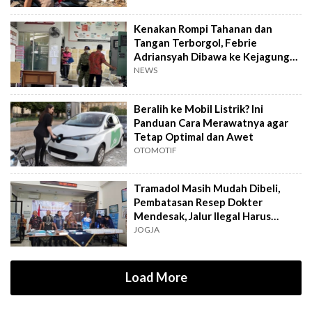
Kenakan Rompi Tahanan dan
Tangan Terborgol, Febrie
Adriansyah Dibawa ke Kejagung
untuk Diperiksa
NEWS
Beralih ke Mobil Listrik? Ini
Panduan Cara Merawatnya agar
Tetap Optimal dan Awet
OTOMOTIF
Tramadol Masih Mudah Dibeli,
Pembatasan Resep Dokter
Mendesak, Jalur Ilegal Harus
Distop
JOGJA
Load More