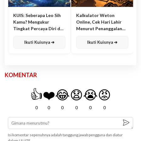
KUIS: Seberapa Leo Sih
Kalkulator Weton
Kamu? Mengukur
Online, Cek Hari Lahir
Tingkat Percaya Diri dan
Menurut Penanggalan
Karisma
Jawa
Ikuti Kuisnya ➔
Ikuti Kuisnya ➔
KOMENTAR
👍
❤️
😂
😧
😭
😡
0
0
0
0
0
0
Isi komentar sepenuhnya adalah tanggung jawab pengguna dan diatur
dalam UU ITE