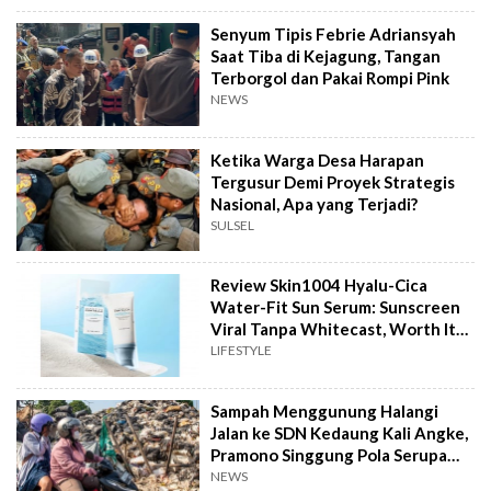
Senyum Tipis Febrie Adriansyah
Saat Tiba di Kejagung, Tangan
Terborgol dan Pakai Rompi Pink
NEWS
Ketika Warga Desa Harapan
Tergusur Demi Proyek Strategis
Nasional, Apa yang Terjadi?
SULSEL
Review Skin1004 Hyalu-Cica
Water-Fit Sun Serum: Sunscreen
Viral Tanpa Whitecast, Worth It
to Buy?
LIFESTYLE
Sampah Menggunung Halangi
Jalan ke SDN Kedaung Kali Angke,
Pramono Singgung Pola Serupa
Kramat Jati
NEWS