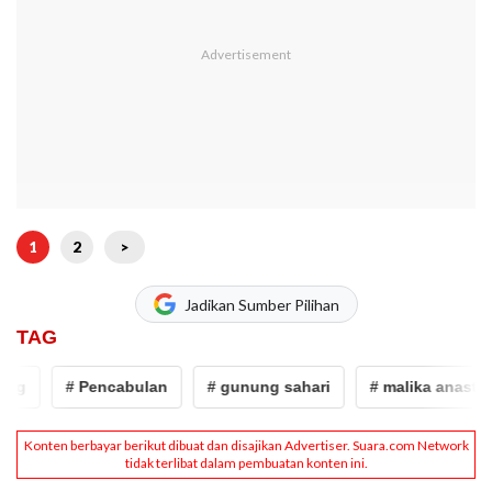
1
2
>
Jadikan Sumber Pilihan
TAG
g
# Pencabulan
# gunung sahari
# malika anastasya