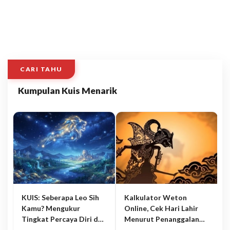
CARI TAHU
Kumpulan Kuis Menarik
KUIS: Seberapa Leo Sih
Kalkulator Weton
Kamu? Mengukur
Online, Cek Hari Lahir
Tingkat Percaya Diri dan
Menurut Penanggalan
Karisma
Jawa