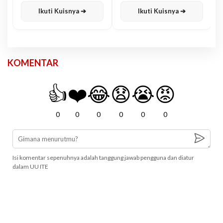
Ikuti Kuisnya ➔
Ikuti Kuisnya ➔
KOMENTAR
👍
❤️
😂
😧
😭
😡
0
0
0
0
0
0
Isi komentar sepenuhnya adalah tanggung jawab pengguna dan diatur
dalam UU ITE