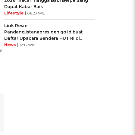
2026: Macan hingga Babi Berpeluang
Dapat Kabar Baik
Lifestyle |
06:23 WIB
Link Resmi
Pandang.istanapresiden.go.id buat
Daftar Upacara Bendera HUT RI di
Istana Negara
News |
12:13 WIB
a