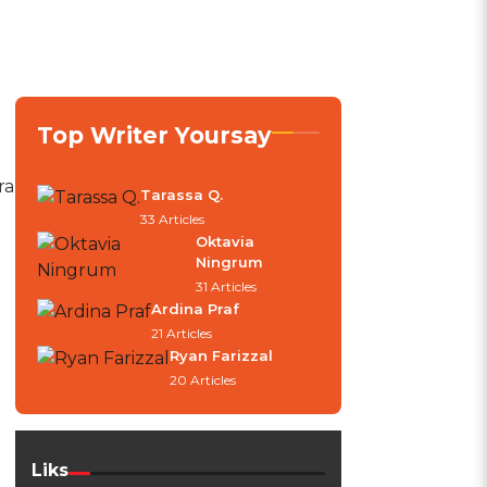
Top Writer Yoursay
ra
Tarassa Q.
33 Articles
Oktavia
Ningrum
31 Articles
Ardina Praf
21 Articles
Ryan Farizzal
20 Articles
Liks