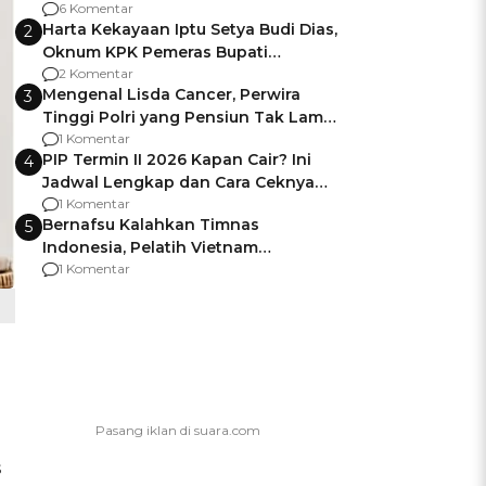
Gagalnya Negara Jamin Keamanan
6 Komentar
Harta Kekayaan Iptu Setya Budi Dias,
2
Oknum KPK Pemeras Bupati
Pemalang
2 Komentar
Mengenal Lisda Cancer, Perwira
3
Tinggi Polri yang Pensiun Tak Lama
Usai Jadi Brigjen
1 Komentar
PIP Termin II 2026 Kapan Cair? Ini
4
Jadwal Lengkap dan Cara Ceknya
agar Dana Tidak Hangus!
1 Komentar
Bernafsu Kalahkan Timnas
5
Indonesia, Pelatih Vietnam
Berencana Pakai Jimat di Pakansari
1 Komentar
s