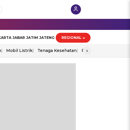
KARTA
JABAR
JATIM
JATENG
REGIONAL
›
n
Mobil Listrik
Tenaga Kesehatan
Perang As-Iran
Ekon