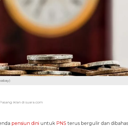
xabay)
genda
pensiun dini
untuk
PNS
terus bergulir dan dibaha