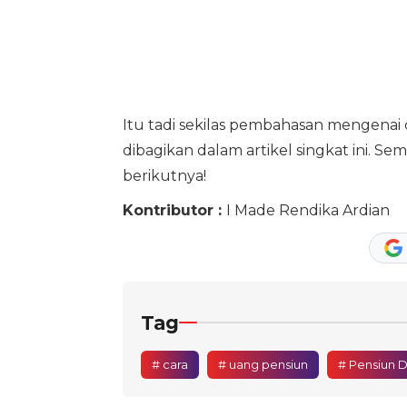
Itu tadi sekilas pembahasan mengenai
dibagikan dalam artikel singkat ini. S
berikutnya!
Kontributor :
I Made Rendika Ardian
Tag
# cara
# uang pensiun
# Pensiun D