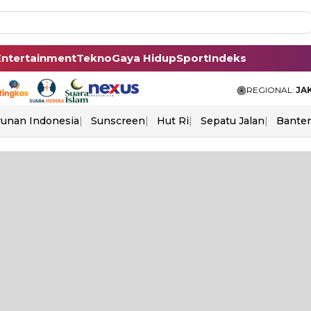
Entertainment
Tekno
Gaya Hidup
Sport
Indeks
REGIONAL:
JA
unan Indonesia
Sunscreen
Hut Ri
Sepatu Jalan
Bante