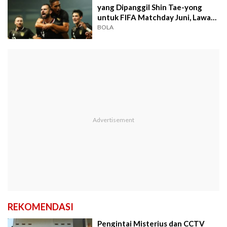
yang Dipanggil Shin Tae-yong
untuk FIFA Matchday Juni, Lawan
Argentina dan Palestina
BOLA
REKOMENDASI
Pengintai Misterius dan CCTV