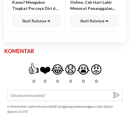
Kamu? Mengukur
Online, Cek Hari Lahir
Tingkat Percaya Diri dan
Menurut Penanggalan
Karisma
Jawa
Ikuti Kuisnya ➔
Ikuti Kuisnya ➔
KOMENTAR
👍
❤️
😂
😧
😭
😡
0
0
0
0
0
0
Isi komentar sepenuhnya adalah tanggung jawab pengguna dan diatur
dalam UU ITE