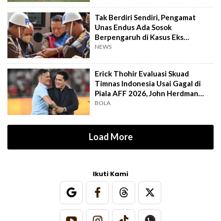
Tak Berdiri Sendiri, Pengamat
Unas Endus Ada Sosok
Berpengaruh di Kasus Eks
Jampidsus
NEWS
Erick Thohir Evaluasi Skuad
Timnas Indonesia Usai Gagal di
Piala AFF 2026, John Herdman
Out?
BOLA
Load More
Ikuti Kami