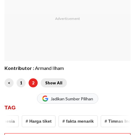
Kontributor :
Armand Ilham
<
1
2
Show All
Jadikan Sumber Pilihan
TAG
nesia
# Harga tiket
# fakta menarik
# Timnas Indone