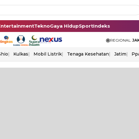
Entertainment
Tekno
Gaya Hidup
Sport
Indeks
REGIONAL:
JA
Shio
Kulkas
Mobil Listrik
Tenaga Kesehatan
Jatim
Pp