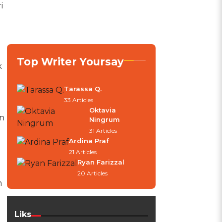
i
Top Writer Yoursay
k
Tarassa Q.
33 Articles
Oktavia
an
Ningrum
31 Articles
Ardina Praf
21 Articles
Ryan Farizzal
20 Articles
h
Liks