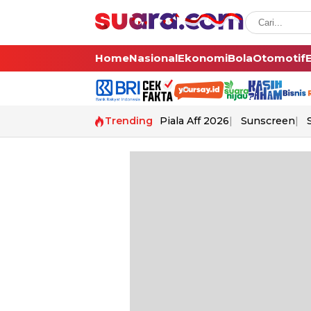
Home
Nasional
Ekonomi
Bola
Otomotif
Trending
Piala Aff 2026
Sunscreen