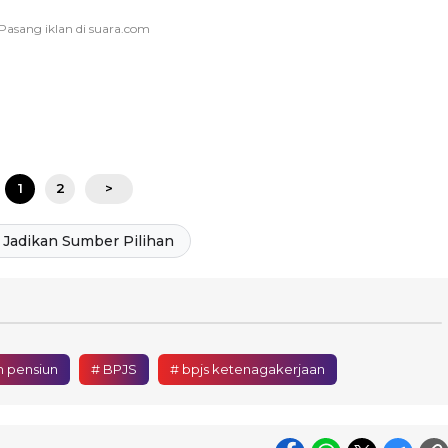
1
2
>
Jadikan Sumber Pilihan
n pensiun
# BPJS
# bpjs ketenagakerjaan