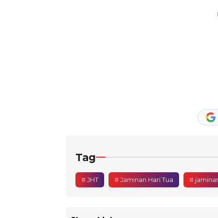
Tag
# JHT
# Jaminan Hari Tua
# jamina