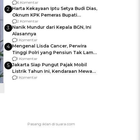
Gagalnya Negara Jamin Keamanan
6 Komentar
Harta Kekayaan Iptu Setya Budi Dias,
2
Oknum KPK Pemeras Bupati
Pemalang
2 Komentar
Nanik Mundur dari Kepala BGN, Ini
3
Alasannya
1 Komentar
Mengenal Lisda Cancer, Perwira
4
Tinggi Polri yang Pensiun Tak Lama
Usai Jadi Brigjen
1 Komentar
Jakarta Siap Pungut Pajak Mobil
5
Listrik Tahun Ini, Kendaraan Mewah
Kena hingga 75% PKB
1 Komentar