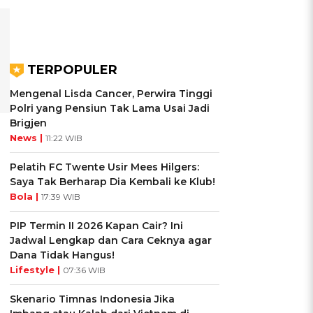
TERPOPULER
Mengenal Lisda Cancer, Perwira Tinggi
Polri yang Pensiun Tak Lama Usai Jadi
Brigjen
News |
11:22 WIB
Pelatih FC Twente Usir Mees Hilgers:
Saya Tak Berharap Dia Kembali ke Klub!
Bola |
17:39 WIB
PIP Termin II 2026 Kapan Cair? Ini
Jadwal Lengkap dan Cara Ceknya agar
Dana Tidak Hangus!
Lifestyle |
07:36 WIB
Skenario Timnas Indonesia Jika