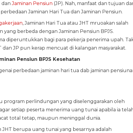
) dan
Jaminan Pensiun
(JP). Nah, manfaat dan tujuan dar
ia perbedaan Jaminan Hari Tua dan Jaminan Pensiun.
gakerjaan
, Jaminan Hari Tua atau JHT mruoakan salah
an yang berbeda dengan Jaminan Pensiun BPJS.
ama diperuntukkan bagi para pekerja penerima upah. Ta
HT dan JP pun kerap mencuat di kalangan masyarakat.
aminan Pensiun BPJS Kesehatan
genai perbedaan jaminan hari tua dab jaminan pensiun
tu program perlindungan yang diselenggarakan oleh
ar setiap peserta menerima uang tunai apabila ia tela
cat total tetap, maupun meninggal dunia.
m JHT berupa uang tunai yang besarnya adalah