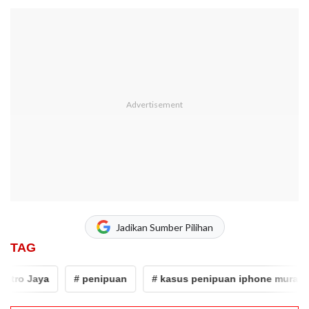
Jadikan Sumber Pilihan
TAG
o Jaya
# penipuan
# kasus penipuan iphone murah