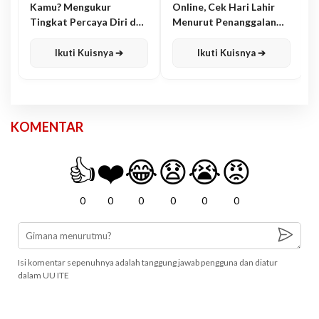
Kamu? Mengukur
Online, Cek Hari Lahir
Tingkat Percaya Diri dan
Menurut Penanggalan
Karisma
Jawa
Ikuti Kuisnya ➔
Ikuti Kuisnya ➔
KOMENTAR
👍
❤️
😂
😧
😭
😡
0
0
0
0
0
0
Isi komentar sepenuhnya adalah tanggung jawab pengguna dan diatur
dalam UU ITE