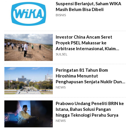
Suspensi Berlanjut, Saham WIKA
Masih Belum Bisa Dibeli
BISNIS
Investor China Ancam Seret
Proyek PSEL Makassar ke
Arbitrase Internasional, Klaim
Rugi Rp2,4 T
SULSEL
Peringatan 81 Tahun Bom
Hiroshima Menuntut
Penghapusan Senjata Nuklir Dunia
Sekarang
NEWS
Prabowo Undang Peneliti BRIN ke
Istana, Bahas Solusi Pangan
hingga Teknologi Perahu Surya
NEWS