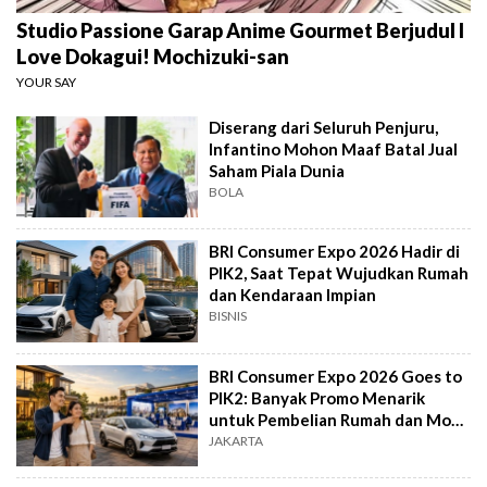
Studio Passione Garap Anime Gourmet Berjudul I
Love Dokagui! Mochizuki-san
YOUR SAY
Diserang dari Seluruh Penjuru,
Infantino Mohon Maaf Batal Jual
Saham Piala Dunia
BOLA
BRI Consumer Expo 2026 Hadir di
PIK2, Saat Tepat Wujudkan Rumah
dan Kendaraan Impian
BISNIS
BRI Consumer Expo 2026 Goes to
PIK2: Banyak Promo Menarik
untuk Pembelian Rumah dan Mobil
Baru
JAKARTA