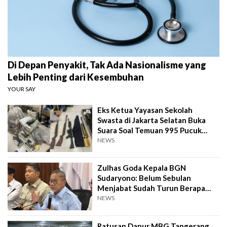
Di Depan Penyakit, Tak Ada Nasionalisme yang
Lebih Penting dari Kesembuhan
YOUR SAY
Eks Ketua Yayasan Sekolah
Swasta di Jakarta Selatan Buka
Suara Soal Temuan 995 Pucuk
Senjata Api
NEWS
Zulhas Goda Kepala BGN
Sudaryono: Belum Sebulan
Menjabat Sudah Turun Berapa
Kilo?
NEWS
Ratusan Dapur MBG Tangerang