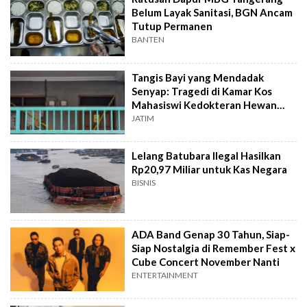
Belum Layak Sanitasi, BGN Ancam
Tutup Permanen
BANTEN
Tangis Bayi yang Mendadak
Senyap: Tragedi di Kamar Kos
Mahasiswi Kedokteran Hewan
Surabaya
JATIM
Lelang Batubara Ilegal Hasilkan
Rp20,97 Miliar untuk Kas Negara
BISNIS
ADA Band Genap 30 Tahun, Siap-
Siap Nostalgia di Remember Fest x
Cube Concert November Nanti
ENTERTAINMENT