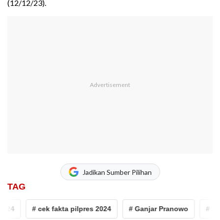
(12/12/23).
Jadikan Sumber Pilihan
TAG
4
# cek fakta pilpres 2024
# Ganjar Pranowo
# cek fa