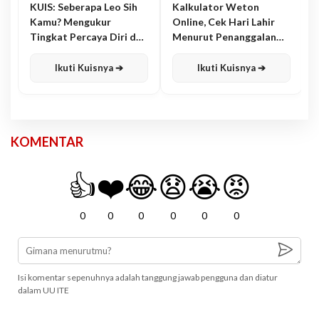
KUIS: Seberapa Leo Sih
Kalkulator Weton
Kamu? Mengukur
Online, Cek Hari Lahir
Tingkat Percaya Diri dan
Menurut Penanggalan
Karisma
Jawa
Ikuti Kuisnya ➔
Ikuti Kuisnya ➔
KOMENTAR
👍
❤️
😂
😧
😭
😡
0
0
0
0
0
0
Isi komentar sepenuhnya adalah tanggung jawab pengguna dan diatur
dalam UU ITE