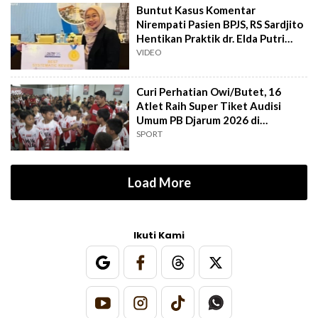
Buntut Kasus Komentar
Nirempati Pasien BPJS, RS Sardjito
Hentikan Praktik dr. Elda Putri
Rahard
VIDEO
Curi Perhatian Owi/Butet, 16
Atlet Raih Super Tiket Audisi
Umum PB Djarum 2026 di
Makassar
SPORT
Load More
Ikuti Kami