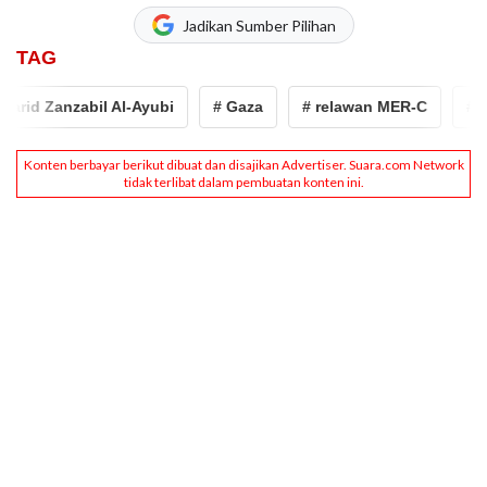
Jadikan Sumber Pilihan
TAG
arid Zanzabil Al-Ayubi
# Gaza
# relawan MER-C
# Me