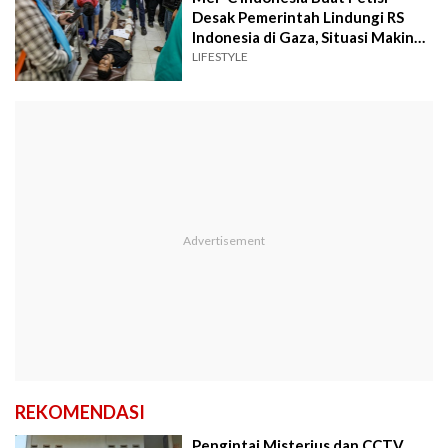
Desak Pemerintah Lindungi RS
Indonesia di Gaza, Situasi Makin
Darurat
LIFESTYLE
REKOMENDASI
Pengintai Misterius dan CCTV