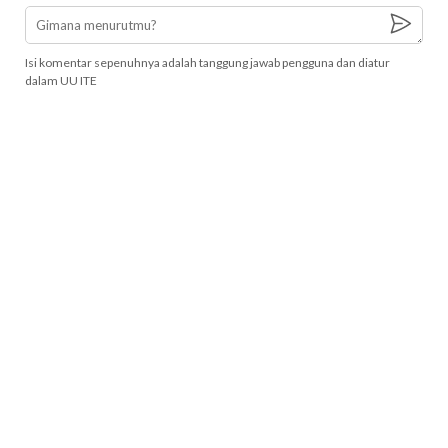
Isi komentar sepenuhnya adalah tanggung jawab pengguna dan diatur
dalam UU ITE