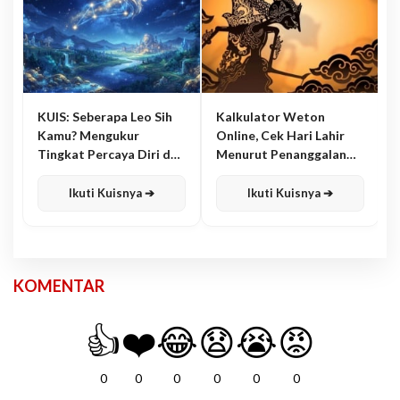
KUIS: Seberapa Leo Sih
Kalkulator Weton
Kamu? Mengukur
Online, Cek Hari Lahir
Tingkat Percaya Diri dan
Menurut Penanggalan
Karisma
Jawa
Ikuti Kuisnya ➔
Ikuti Kuisnya ➔
KOMENTAR
👍
❤️
😂
😧
😭
😡
0
0
0
0
0
0