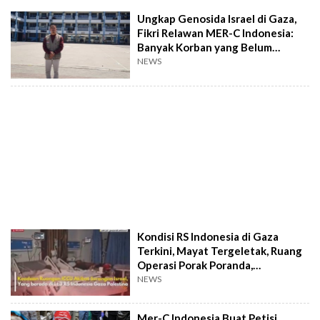
Ungkap Genosida Israel di Gaza,
Fikri Relawan MER-C Indonesia:
Banyak Korban yang Belum
Dikuburkan
NEWS
Kondisi RS Indonesia di Gaza
Terkini, Mayat Tergeletak, Ruang
Operasi Porak Poranda,
Bagaimana Kabar Relawan MER-C?
NEWS
Mer-C Indonesia Buat Petisi