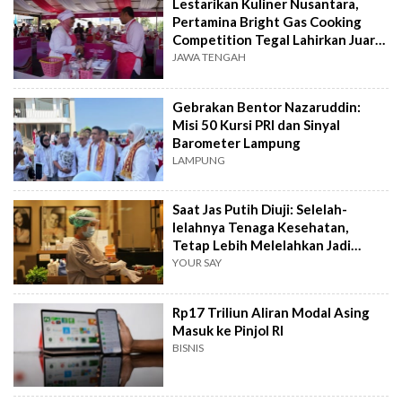
Lestarikan Kuliner Nusantara,
Pertamina Bright Gas Cooking
Competition Tegal Lahirkan Juara
Baru
JAWA TENGAH
Gebrakan Bentor Nazaruddin:
Misi 50 Kursi PRI dan Sinyal
Barometer Lampung
LAMPUNG
Saat Jas Putih Diuji: Selelah-
lelahnya Tenaga Kesehatan,
Tetap Lebih Melelahkan Jadi
Pasien
YOUR SAY
Rp17 Triliun Aliran Modal Asing
Masuk ke Pinjol RI
BISNIS