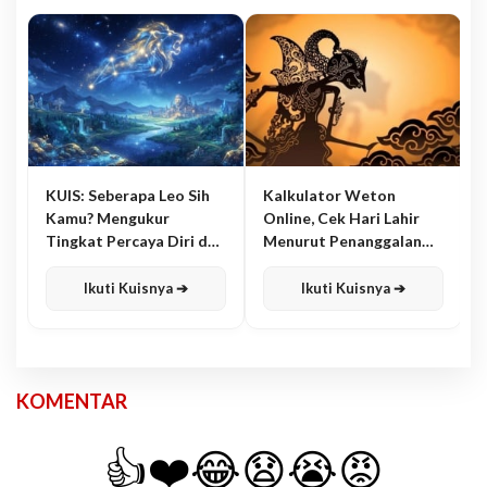
KUIS: Seberapa Leo Sih
Kalkulator Weton
Kamu? Mengukur
Online, Cek Hari Lahir
Tingkat Percaya Diri dan
Menurut Penanggalan
Karisma
Jawa
Ikuti Kuisnya ➔
Ikuti Kuisnya ➔
KOMENTAR
👍
❤️
😂
😧
😭
😡