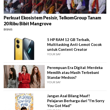
Perkuat Ekosistem Pesisir, TelkomGroup Tanam
20 Ribu Bibit Mangrove
BISNIS
5 HP RAM 12 GB Terbaik,
Multitasking Anti-Lemot Cocok
untuk Content Creator
YOUR SAY
Perempuan Era Digital: Merdeka
Memilih atau Masih Terbebani
Standar Medsos?
YOUR SAY
Jangan Asal Bilang Maaf!
Pelajaran Berharga dari "I'm Sorry
You Got Mad"