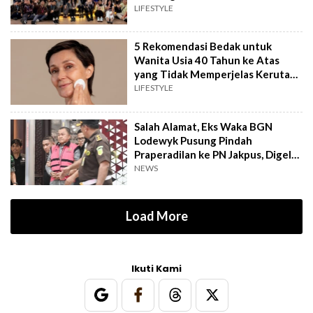
Lingkungan
LIFESTYLE
5 Rekomendasi Bedak untuk
Wanita Usia 40 Tahun ke Atas
yang Tidak Memperjelas Kerutan
sesuai Review
LIFESTYLE
Salah Alamat, Eks Waka BGN
Lodewyk Pusung Pindah
Praperadilan ke PN Jakpus, Digelar
12 Agustus
NEWS
Load More
Ikuti Kami