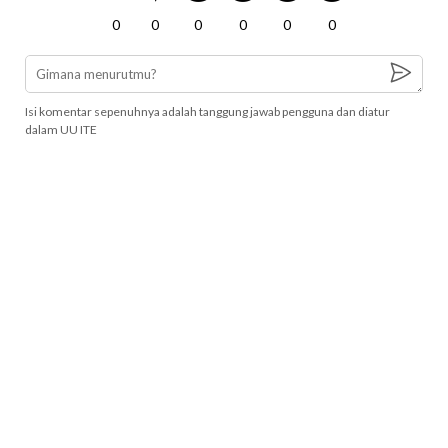
0
0
0
0
0
0
Isi komentar sepenuhnya adalah tanggung jawab pengguna dan diatur
dalam UU ITE