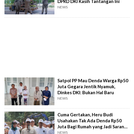
DPRD DKI Kasih Tantangan Ini
NEWS
Satpol PP Mau Denda Warga Rp50
Juta Gegara Jentik Nyamuk,
Dinkes DKI: Bukan Hal Baru
NEWS
Cuma Gertakan, Heru Budi
Usahakan Tak Ada Denda Rp50
Juta Bagi Rumah yang Jadi Sarang
Nyamuk
NEWS