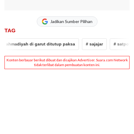
Jadikan Sumber Pilihan
TAG
madiyah di garut ditutup paksa
# sajajar
# satpol pp