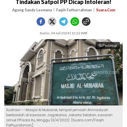
Tindakan Satpol PP Dicap Intoleran!
Agung Sandy Lesmana
Faqih Fathurrahman
Suara.Com
Kamis, 04 Juli 2024 | 12:22 WIB
Perbesar
Ilustrasi---Masjid Al Mubarak, tempat jemaah Ahmadiyah
beribadah di kawasan Jagakarsa, Jakarta Selatan, sasaran
amuk FPI kala itu, Minggu (3/4/2022). [Suara.com/Faqih
Fathurrahman]