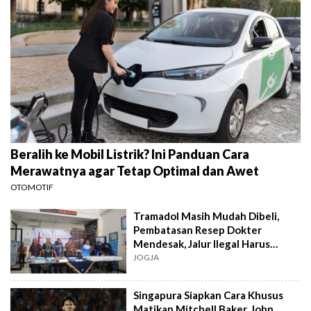
Beralih ke Mobil Listrik? Ini Panduan Cara
Merawatnya agar Tetap Optimal dan Awet
OTOMOTIF
Tramadol Masih Mudah Dibeli,
Pembatasan Resep Dokter
Mendesak, Jalur Ilegal Harus
Distop
JOGJA
Singapura Siapkan Cara Khusus
Matikan Mitchell Baker, John