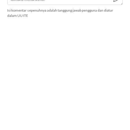
Isi komentar sepenuhnya adalah tanggung jawab pengguna dan diatur
dalam UU ITE