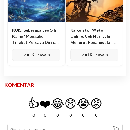
KUIS: Seberapa Leo Sih
Kalkulator Weton
Kamu? Mengukur
Online, Cek Hari Lahir
Tingkat Percaya Diri dan
Menurut Penanggalan
Karisma
Jawa
Ikuti Kuisnya ➔
Ikuti Kuisnya ➔
KOMENTAR
👍
❤️
😂
😧
😭
😡
0
0
0
0
0
0