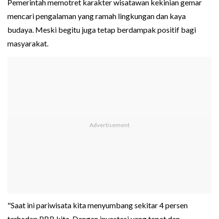
Pemerintah memotret karakter wisatawan kekinian gemar
mencari pengalaman yang ramah lingkungan dan kaya
budaya. Meski begitu juga tetap berdampak positif bagi
masyarakat.
"Saat ini pariwisata kita menyumbang sekitar 4 persen
terhadap PBB kita. Dengan investasi yang tepat dan