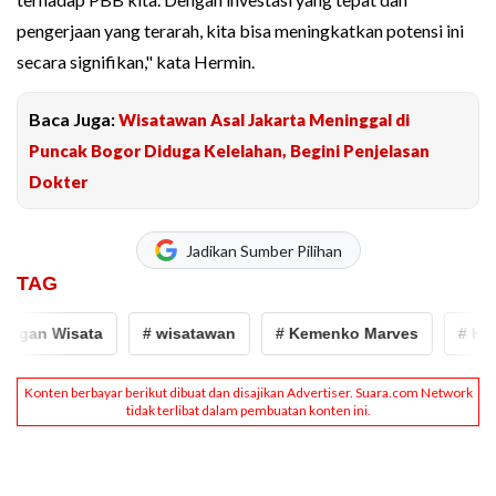
pengerjaan yang terarah, kita bisa meningkatkan potensi ini
secara signifikan," kata Hermin.
Baca Juga:
Wisatawan Asal Jakarta Meninggal di
Puncak Bogor Diduga Kelelahan, Begini Penjelasan
Dokter
Jadikan Sumber Pilihan
TAG
ngan Wisata
# wisatawan
# Kemenko Marves
# Kunj