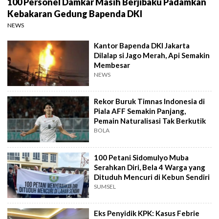
100 Personel Damkar Masih Berjibaku Padamkan
Kebakaran Gedung Bapenda DKI
NEWS
Kantor Bapenda DKI Jakarta
Dilalap si Jago Merah, Api Semakin
Membesar
NEWS
Rekor Buruk Timnas Indonesia di
Piala AFF Semakin Panjang,
Pemain Naturalisasi Tak Berkutik
BOLA
100 Petani Sidomulyo Muba
Serahkan Diri, Bela 4 Warga yang
Dituduh Mencuri di Kebun Sendiri
SUMSEL
Eks Penyidik KPK: Kasus Febrie