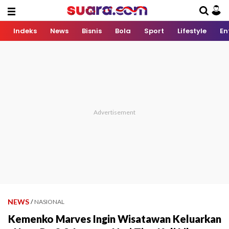
Indeks
News
Bisnis
Bola
Sport
Lifestyle
En
NEWS
/
NASIONAL
Kemenko Marves Ingin Wisatawan Keluarkan