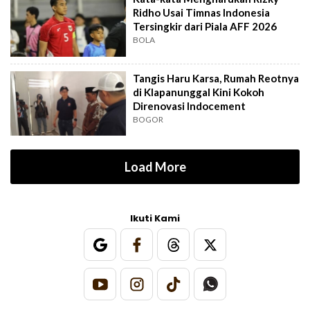
Ridho Usai Timnas Indonesia
Tersingkir dari Piala AFF 2026
BOLA
Tangis Haru Karsa, Rumah Reotnya
di Klapanunggal Kini Kokoh
Direnovasi Indocement
BOGOR
Load More
Ikuti Kami