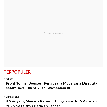
TERPOPULER
NEWS
Profil Norman Joesoef, Pengusaha Muda yang Disebut-
sebut Bakal Dilantik Jadi Wamenhan RI
LIFESTYLE
4 Shio yang Menarik Keberuntungan Hari Ini 5 Agustus
2026: Segalanya Berjalan Lancar