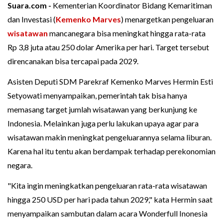
Suara.com -
Kementerian Koordinator Bidang Kemaritiman
dan Investasi (
Kemenko Marves
) menargetkan pengeluaran
wisatawan
mancanegara bisa meningkat hingga rata-rata
Rp 3,8 juta atau 250 dolar Amerika per hari. Target tersebut
direncanakan bisa tercapai pada 2029.
Asisten Deputi SDM Parekraf Kemenko Marves Hermin Esti
Setyowati menyampaikan, pemerintah tak bisa hanya
memasang target jumlah wisatawan yang berkunjung ke
Indonesia. Melainkan juga perlu lakukan upaya agar para
wisatawan makin meningkat pengeluarannya selama liburan.
Karena hal itu tentu akan berdampak terhadap perekonomian
negara.
"Kita ingin meningkatkan pengeluaran rata-rata wisatawan
hingga 250 USD per hari pada tahun 2029," kata Hermin saat
menyampaikan sambutan dalam acara Wonderfull Inonesia