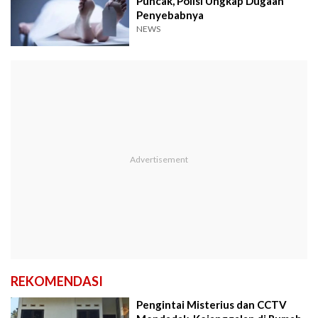
Puncak, Polisi Ungkap Dugaan
Penyebabnya
NEWS
REKOMENDASI
Pengintai Misterius dan CCTV