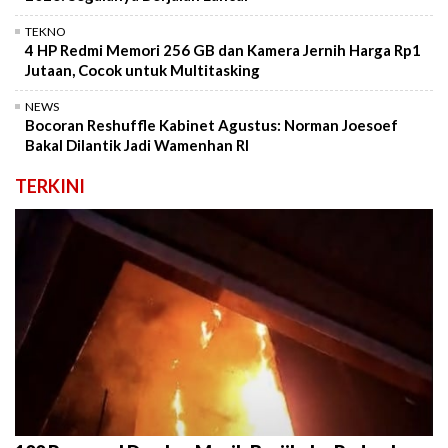
TEKNO
4 HP Redmi Memori 256 GB dan Kamera Jernih Harga Rp1
Jutaan, Cocok untuk Multitasking
NEWS
Bocoran Reshuffle Kabinet Agustus: Norman Joesoef
Bakal Dilantik Jadi Wamenhan RI
TERKINI