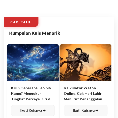
CARI TAHU
Kumpulan Kuis Menarik
KUIS: Seberapa Leo Sih
Kalkulator Weton
Kamu? Mengukur
Online, Cek Hari Lahir
Tingkat Percaya Diri dan
Menurut Penanggalan
Karisma
Jawa
Ikuti Kuisnya ➔
Ikuti Kuisnya ➔