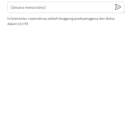
Isi komentar sepenuhnya adalah tanggung jawab pengguna dan diatur
dalam UU ITE