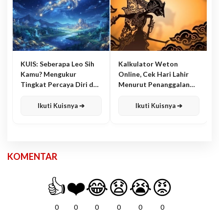
KUIS: Seberapa Leo Sih
Kalkulator Weton
Kamu? Mengukur
Online, Cek Hari Lahir
Tingkat Percaya Diri dan
Menurut Penanggalan
Karisma
Jawa
Ikuti Kuisnya ➔
Ikuti Kuisnya ➔
KOMENTAR
👍
❤️
😂
😧
😭
😡
0
0
0
0
0
0