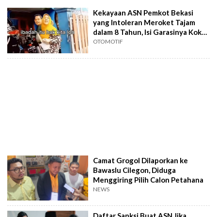
Kekayaan ASN Pemkot Bekasi
yang Intoleran Meroket Tajam
dalam 8 Tahun, Isi Garasinya Kok
Cuma Segini
OTOMOTIF
Camat Grogol Dilaporkan ke
Bawaslu Cilegon, Diduga
Menggiring Pilih Calon Petahana
NEWS
Daftar Sanksi Buat ASN Jika