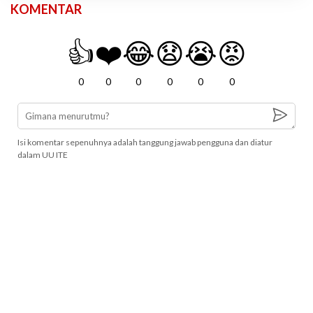
KOMENTAR
👍
❤️
😂
😧
😭
😡
0
0
0
0
0
0
Isi komentar sepenuhnya adalah tanggung jawab pengguna dan diatur
dalam UU ITE