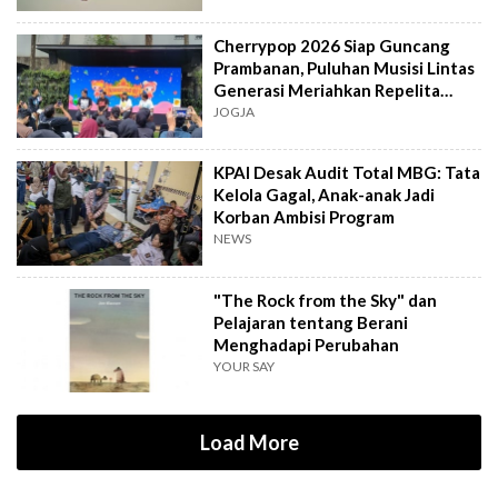
Cherrypop 2026 Siap Guncang
Prambanan, Puluhan Musisi Lintas
Generasi Meriahkan Repelita
Musik
JOGJA
KPAI Desak Audit Total MBG: Tata
Kelola Gagal, Anak-anak Jadi
Korban Ambisi Program
NEWS
"The Rock from the Sky" dan
Pelajaran tentang Berani
Menghadapi Perubahan
YOUR SAY
Load More