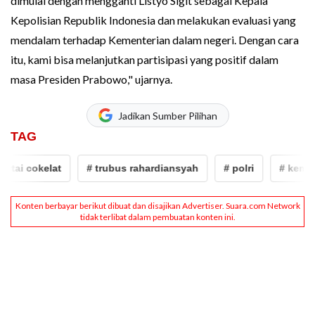
dimulai dengan mengganti Listyo Sigit sebagai Kepala
Kepolisian Republik Indonesia dan melakukan evaluasi yang
mendalam terhadap Kementerian dalam negeri. Dengan cara
itu, kami bisa melanjutkan partisipasi yang positif dalam
masa Presiden Prabowo," ujarnya.
Jadikan Sumber Pilihan
TAG
tai cokelat
# trubus rahardiansyah
# polri
# kemenda