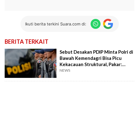
Ikuti berita terkini Suara.com di:
BERITA TERKAIT
Sebut Desakan PDIP Minta Polri di
Bawah Kemendagri Bisa Picu
Kekacauan Struktural, Pakar:
Mundur ke Masa Lalu
NEWS