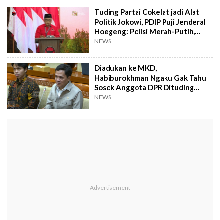
Tuding Partai Cokelat jadi Alat
Politik Jokowi, PDIP Puji Jenderal
Hoegeng: Polisi Merah-Putih,
Bukan Parcok!
NEWS
Diadukan ke MKD,
Habiburokhman Ngaku Gak Tahu
Sosok Anggota DPR Dituding
Sebar Hoaks 'Partai Cokelat'
NEWS