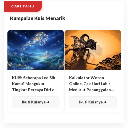
CARI TAHU
Kumpulan Kuis Menarik
KUIS: Seberapa Leo Sih
Kalkulator Weton
Kamu? Mengukur
Online, Cek Hari Lahir
Tingkat Percaya Diri dan
Menurut Penanggalan
Karisma
Jawa
Ikuti Kuisnya ➔
Ikuti Kuisnya ➔