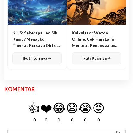
KUIS: Seberapa Leo Sih
Kalkulator Weton
Kamu? Mengukur
Online, Cek Hari Lahir
Tingkat Percaya Diri dan
Menurut Penanggalan
Karisma
Jawa
Ikuti Kuisnya ➔
Ikuti Kuisnya ➔
KOMENTAR
👍
❤️
😂
😧
😭
😡
0
0
0
0
0
0