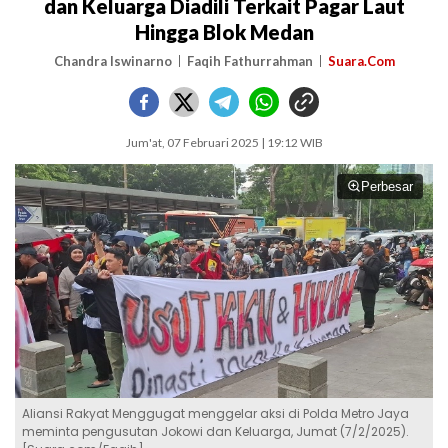
dan Keluarga Diadili Terkait Pagar Laut
Hingga Blok Medan
Chandra Iswinarno
Faqih Fathurrahman
Suara.Com
Jum'at, 07 Februari 2025 | 19:12 WIB
Perbesar
Aliansi Rakyat Menggugat menggelar aksi di Polda Metro Jaya
meminta pengusutan Jokowi dan Keluarga, Jumat (7/2/2025).