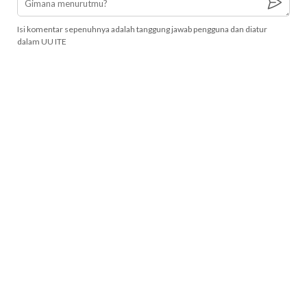
Isi komentar sepenuhnya adalah tanggung jawab pengguna dan diatur
dalam UU ITE