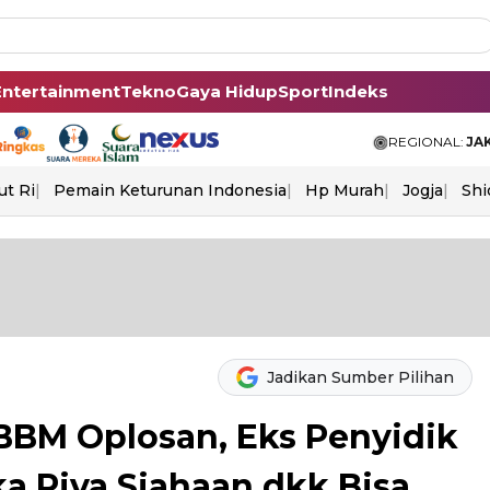
Entertainment
Tekno
Gaya Hidup
Sport
Indeks
REGIONAL:
JA
ut Ri
Pemain Keturunan Indonesia
Hp Murah
Jogja
Shi
Jadikan Sumber Pilihan
 BBM Oplosan, Eks Penyidik
a Riva Siahaan dkk Bisa