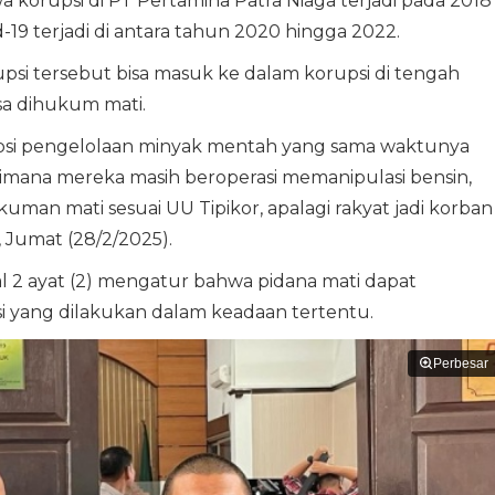
korupsi di PT Pertamina Patra Niaga terjadi pada 2018
19 terjadi di antara tahun 2020 hingga 2022.
upsi tersebut bisa masuk ke dalam korupsi di tengah
sa dihukum mati.
upsi pengelolaan minyak mentah yang sama waktunya
dimana mereka masih beroperasi memanipulasi bensin,
man mati sesuai UU Tipikor, apalagi rakyat jadi korban
 Jumat (28/2/2025).
l 2 ayat (2) mengatur bahwa pidana mati dapat
si yang dilakukan dalam keadaan tertentu.
Perbesar