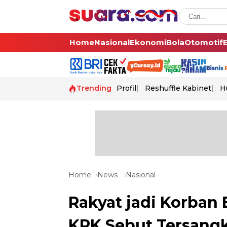
Home
Nasional
Ekonomi
Bola
Otomotif
Trending
Profil
Reshuffle Kabinet
H
Home
News
Nasional
Rakyat jadi Korban
KPK Sebut Tersangk