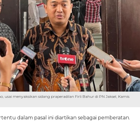
 usai menyaksikan sidang praperadilan Firli Bahur di PN Jaksel, Kamis
rtentu dalam pasal ini diartikan sebagai pemberatan.