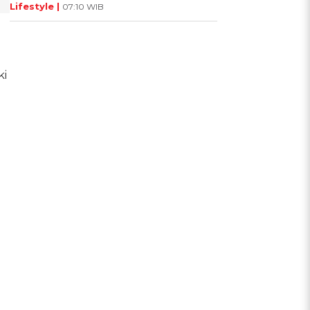
Lifestyle |
07:10 WIB
ki