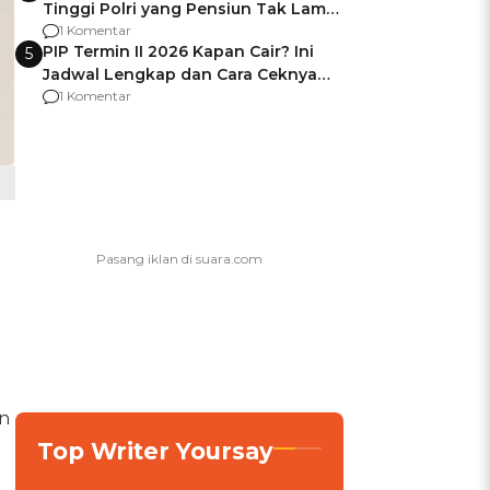
Tinggi Polri yang Pensiun Tak Lama
Usai Jadi Brigjen
1 Komentar
PIP Termin II 2026 Kapan Cair? Ini
5
Jadwal Lengkap dan Cara Ceknya
agar Dana Tidak Hangus!
1 Komentar
n
Top Writer Yoursay