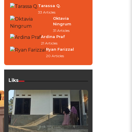
Tarassa Q.
33 Articles
Oktavia
Ningrum
31 Articles
Ardina Praf
21 Articles
Ryan Farizzal
20 Articles
Liks