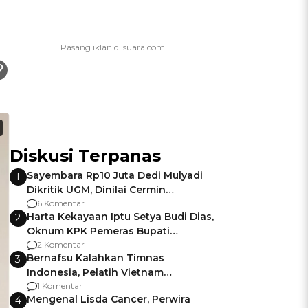
Diskusi Terpanas
Sayembara Rp10 Juta Dedi Mulyadi
1
Dikritik UGM, Dinilai Cermin
Gagalnya Negara Jamin Keamanan
6 Komentar
Harta Kekayaan Iptu Setya Budi Dias,
2
Oknum KPK Pemeras Bupati
Pemalang
2 Komentar
Bernafsu Kalahkan Timnas
3
Indonesia, Pelatih Vietnam
Berencana Pakai Jimat di Pakansari
1 Komentar
Mengenal Lisda Cancer, Perwira
4