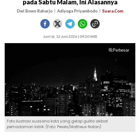
pada Sabtu Malam, Ini Alasannya
Dwi Bowo Raharjo
Adiyoga Priyambodo
Suara.Com
Jum'at, 12 Juni 2026 | 09:20 WIB
Perbesar
Foto ilustrasi suasana kota yang gelap gulita akibat
pemadaman listrik. (Foto: Pexels/Matheus Natan)