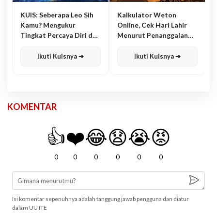
KUIS: Seberapa Leo Sih
Kalkulator Weton
Kamu? Mengukur
Online, Cek Hari Lahir
Tingkat Percaya Diri dan
Menurut Penanggalan
Karisma
Jawa
Ikuti Kuisnya ➔
Ikuti Kuisnya ➔
KOMENTAR
👍
❤️
😂
😧
😭
😡
0
0
0
0
0
0
Isi komentar sepenuhnya adalah tanggung jawab pengguna dan diatur
dalam UU ITE