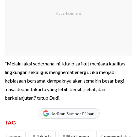
"Melalui aksi sederhana ini, kita bisa ikut menjaga kualitas
lingkungan sekaligus menghemat energi. Jika menjadi
kebiasaan bersama, dampaknya akan semakin besar bagi
masa depan Jakarta yang lebih bersih, sehat, dan
berkelanjutan," tutup Dudi.
Jadikan Sumber Pilihan
TAG
t energi
# Jakarta
# Mati lampu
# pemerintah provin