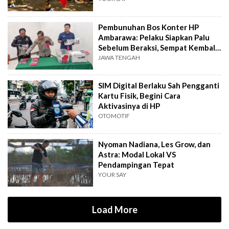
Pembunuhan Bos Konter HP
Ambarawa: Pelaku Siapkan Palu
Sebelum Beraksi, Sempat Kembali
Datangi TKP
JAWA TENGAH
SIM Digital Berlaku Sah Pengganti
Kartu Fisik, Begini Cara
Aktivasinya di HP
OTOMOTIF
Nyoman Nadiana, Les Grow, dan
Astra: Modal Lokal VS
Pendampingan Tepat
YOUR SAY
Load More