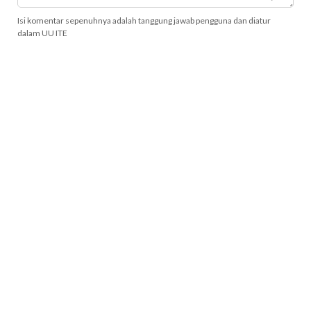
Isi komentar sepenuhnya adalah tanggung jawab pengguna dan diatur
dalam UU ITE