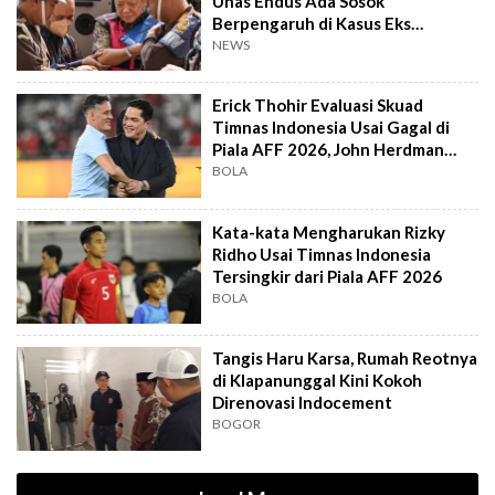
Unas Endus Ada Sosok
Berpengaruh di Kasus Eks
Jampidsus
NEWS
Erick Thohir Evaluasi Skuad
Timnas Indonesia Usai Gagal di
Piala AFF 2026, John Herdman
Out?
BOLA
Kata-kata Mengharukan Rizky
Ridho Usai Timnas Indonesia
Tersingkir dari Piala AFF 2026
BOLA
Tangis Haru Karsa, Rumah Reotnya
di Klapanunggal Kini Kokoh
Direnovasi Indocement
BOGOR