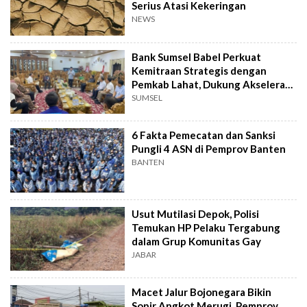
Serius Atasi Kekeringan
NEWS
Bank Sumsel Babel Perkuat
Kemitraan Strategis dengan
Pemkab Lahat, Dukung Akselerasi
Ekonomi Daerah
SUMSEL
6 Fakta Pemecatan dan Sanksi
Pungli 4 ASN di Pemprov Banten
BANTEN
Usut Mutilasi Depok, Polisi
Temukan HP Pelaku Tergabung
dalam Grup Komunitas Gay
JABAR
Macet Jalur Bojonegara Bikin
Sopir Angkot Merugi, Pemprov