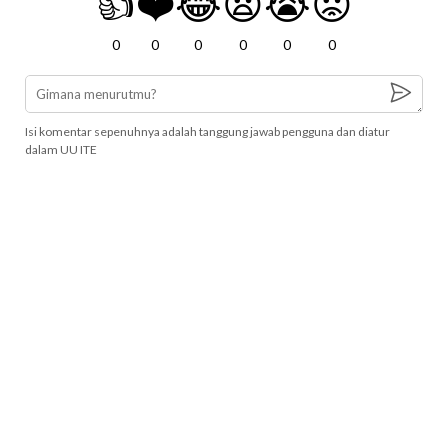
👍
❤️
😂
😧
😭
😡
0
0
0
0
0
0
Isi komentar sepenuhnya adalah tanggung jawab pengguna dan diatur
dalam UU ITE