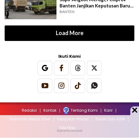
Banten Janjikan Keputusan Baru 4
Hari Lagi
BANTEN
Load More
Ikuti Kami
Redaksi
Kontak
Tentang Kami
Karir
Pedoman Media Siber
Kebijakan Privasi
Saran Dan Kritik
Site Map