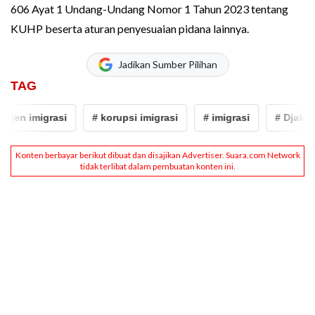
606 Ayat 1 Undang-Undang Nomor 1 Tahun 2023 tentang
KUHP beserta aturan penyesuaian pidana lainnya.
Jadikan Sumber Pilihan
TAG
en imigrasi
# korupsi imigrasi
# imigrasi
# Djaka Bud