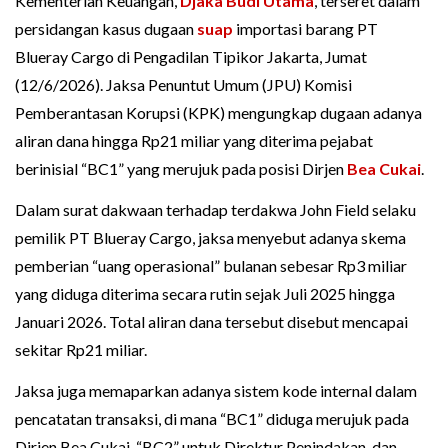
Kementerian Keuangan,
Djaka Budi Utama
, terseret dalam
persidangan kasus dugaan
suap
importasi barang PT
Blueray Cargo di Pengadilan Tipikor Jakarta, Jumat
(12/6/2026). Jaksa Penuntut Umum (JPU) Komisi
Pemberantasan Korupsi (KPK) mengungkap dugaan adanya
aliran dana hingga Rp21 miliar yang diterima pejabat
berinisial “BC1” yang merujuk pada posisi Dirjen
Bea Cukai
.
Dalam surat dakwaan terhadap terdakwa John Field selaku
pemilik PT Blueray Cargo, jaksa menyebut adanya skema
pemberian “uang operasional” bulanan sebesar Rp3 miliar
yang diduga diterima secara rutin sejak Juli 2025 hingga
Januari 2026. Total aliran dana tersebut disebut mencapai
sekitar Rp21 miliar.
Jaksa juga memaparkan adanya sistem kode internal dalam
pencatatan transaksi, di mana “BC1” diduga merujuk pada
Dirjen Bea Cukai, “BC2” untuk Direktur Penindakan, dan