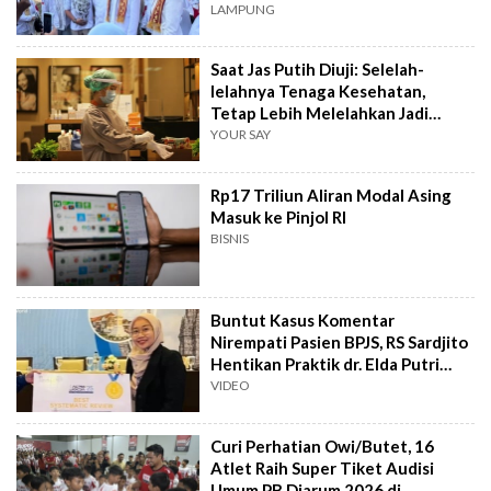
LAMPUNG
Saat Jas Putih Diuji: Selelah-
lelahnya Tenaga Kesehatan,
Tetap Lebih Melelahkan Jadi
Pasien
YOUR SAY
Rp17 Triliun Aliran Modal Asing
Masuk ke Pinjol RI
BISNIS
Buntut Kasus Komentar
Nirempati Pasien BPJS, RS Sardjito
Hentikan Praktik dr. Elda Putri
Rahard
VIDEO
Curi Perhatian Owi/Butet, 16
Atlet Raih Super Tiket Audisi
Umum PB Djarum 2026 di