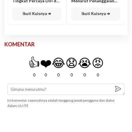
Tingkat Percaya Diri dan
Menurut Penanggalan
Karisma
Jawa
Ikuti Kuisnya ➔
Ikuti Kuisnya ➔
KOMENTAR
👍
❤️
😂
😧
😭
😡
0
0
0
0
0
0
Isi komentar sepenuhnya adalah tanggung jawab pengguna dan diatur
dalam UU ITE