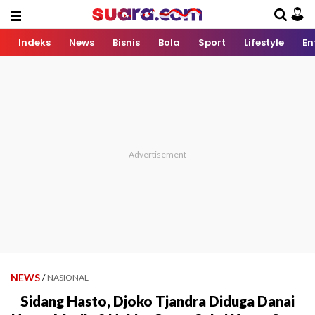
Indeks
News
Bisnis
Bola
Sport
Lifestyle
En
NEWS
/
NASIONAL
Sidang Hasto, Djoko Tjandra Diduga Danai