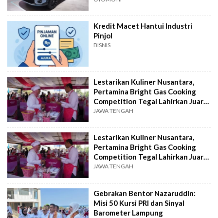
Kredit Macet Hantui Industri
Pinjol
BISNIS
Lestarikan Kuliner Nusantara,
Pertamina Bright Gas Cooking
Competition Tegal Lahirkan Juara
Baru
JAWA TENGAH
Lestarikan Kuliner Nusantara,
Pertamina Bright Gas Cooking
Competition Tegal Lahirkan Juara
Baru
JAWA TENGAH
Gebrakan Bentor Nazaruddin:
Misi 50 Kursi PRI dan Sinyal
Barometer Lampung