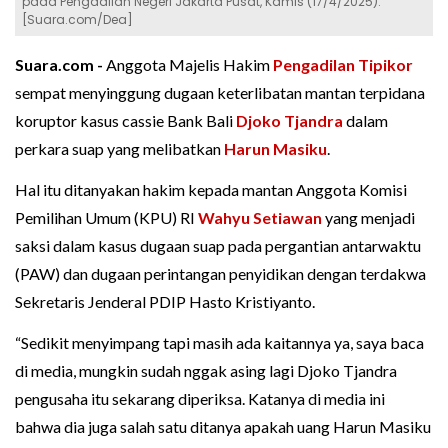
pada Pengadilan Negeri Jakarta Pusat, Kamis (17/4/2025).
[Suara.com/Dea]
Suara.com -
Anggota Majelis Hakim
Pengadilan Tipikor
sempat menyinggung dugaan keterlibatan mantan terpidana
koruptor kasus cassie Bank Bali
Djoko Tjandra
dalam
perkara suap yang melibatkan
Harun Masiku
.
Hal itu ditanyakan hakim kepada mantan Anggota Komisi
Pemilihan Umum (KPU) RI
Wahyu Setiawan
yang menjadi
saksi dalam kasus dugaan suap pada pergantian antarwaktu
(PAW) dan dugaan perintangan penyidikan dengan terdakwa
Sekretaris Jenderal PDIP Hasto Kristiyanto.
“Sedikit menyimpang tapi masih ada kaitannya ya, saya baca
di media, mungkin sudah nggak asing lagi Djoko Tjandra
pengusaha itu sekarang diperiksa. Katanya di media ini
bahwa dia juga salah satu ditanya apakah uang Harun Masiku