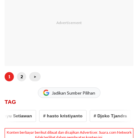
1
2
>
Jadikan Sumber Pilihan
TAG
 Setiawan
# hasto kristiyanto
# Djoko Tjandra
# har