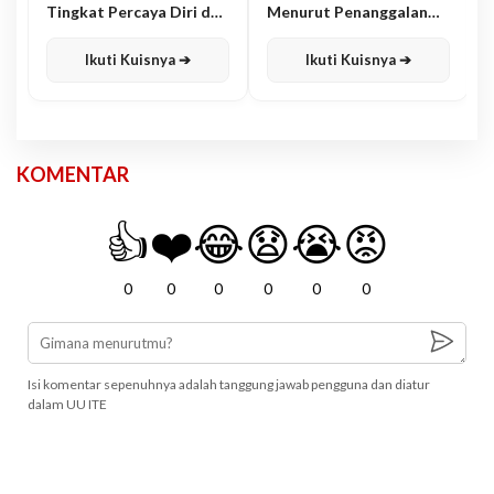
Tingkat Percaya Diri dan
Menurut Penanggalan
Karisma
Jawa
Ikuti Kuisnya ➔
Ikuti Kuisnya ➔
KOMENTAR
👍
❤️
😂
😧
😭
😡
0
0
0
0
0
0
Isi komentar sepenuhnya adalah tanggung jawab pengguna dan diatur
dalam UU ITE