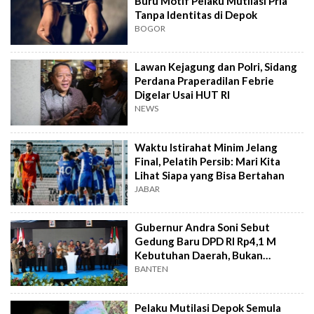
Buru Motif Pelaku Mutilasi Pria
Tanpa Identitas di Depok
BOGOR
Lawan Kejagung dan Polri, Sidang
Perdana Praperadilan Febrie
Digelar Usai HUT RI
NEWS
Waktu Istirahat Minim Jelang
Final, Pelatih Persib: Mari Kita
Lihat Siapa yang Bisa Bertahan
JABAR
Gubernur Andra Soni Sebut
Gedung Baru DPD RI Rp4,1 M
Kebutuhan Daerah, Bukan
Senator
BANTEN
Pelaku Mutilasi Depok Semula