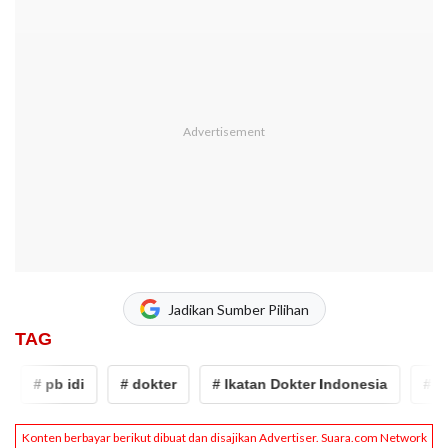
Jadikan Sumber Pilihan
TAG
# pb idi
# dokter
# Ikatan Dokter Indonesia
# pb 