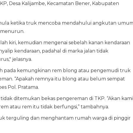
 TKP, Desa Kalijambe, Kecamatan Bener, Kabupaten
mula ketika truk mencoba mendahului angkutan umu
n menurun.
elah kiri, kemudian mengenai sebelah kanan kendaraan
alip kendaraan, padahal di marka jalan tidak
us," jelasnya.
ah pada kemungkinan rem blong atau pengemudi truk
man. “Apakah remnya itu blong atau belum sempat
es Pol. Pratama.
 tidak ditemukan bekas pengereman di TKP. “Akan kami
rem atau rem itu tidak berfungsi,” tambahnya.
uk terguling dan menghantam rumah warga di pinggir