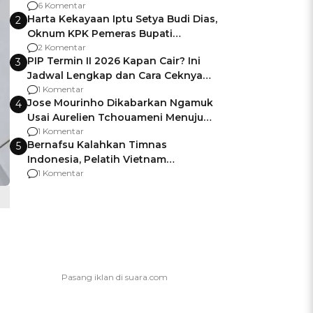
Gagalnya Negara Jamin Keamanan
6 Komentar
Harta Kekayaan Iptu Setya Budi Dias,
2
Oknum KPK Pemeras Bupati
Pemalang
2 Komentar
PIP Termin II 2026 Kapan Cair? Ini
3
Jadwal Lengkap dan Cara Ceknya
agar Dana Tidak Hangus!
1 Komentar
Jose Mourinho Dikabarkan Ngamuk
4
Usai Aurelien Tchouameni Menuju
Manchester United
1 Komentar
Bernafsu Kalahkan Timnas
5
Indonesia, Pelatih Vietnam
Berencana Pakai Jimat di Pakansari
1 Komentar