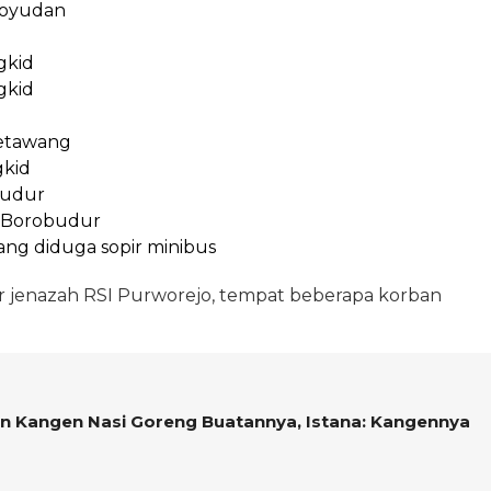
toyudan
gkid
gkid
ketawang
gkid
budur
a Borobudur
ang diduga sopir minibus
r jenazah RSI Purworejo, tempat beberapa korban
n Kangen Nasi Goreng Buatannya, Istana: Kangennya