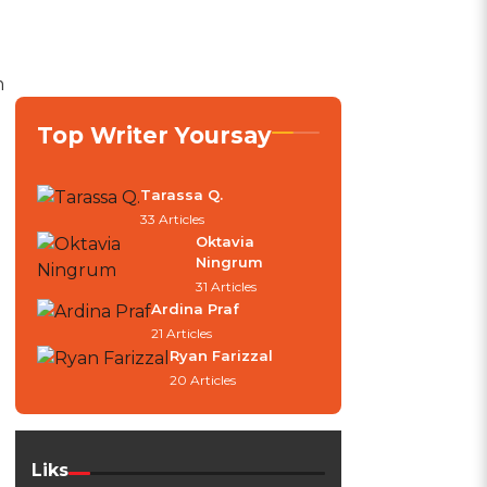
m
Top Writer Yoursay
Tarassa Q.
33 Articles
Oktavia
Ningrum
31 Articles
Ardina Praf
21 Articles
Ryan Farizzal
20 Articles
Liks