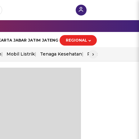
KARTA
JABAR
JATIM
JATENG
REGIONAL
›
n
Mobil Listrik
Tenaga Kesehatan
Piala Aff 2026
Ekono