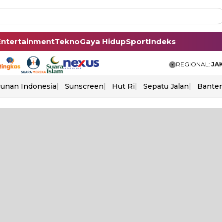
Entertainment
Tekno
Gaya Hidup
Sport
Indeks
REGIONAL:
JA
unan Indonesia
Sunscreen
Hut Ri
Sepatu Jalan
Bante