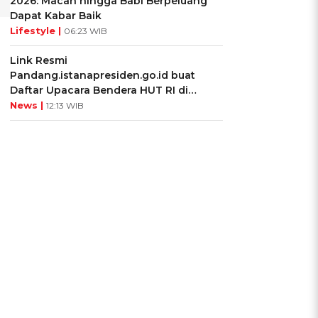
2026: Macan hingga Babi Berpeluang
Dapat Kabar Baik
Lifestyle |
06:23 WIB
Link Resmi
Pandang.istanapresiden.go.id buat
Daftar Upacara Bendera HUT RI di
Istana Negara
News |
12:13 WIB