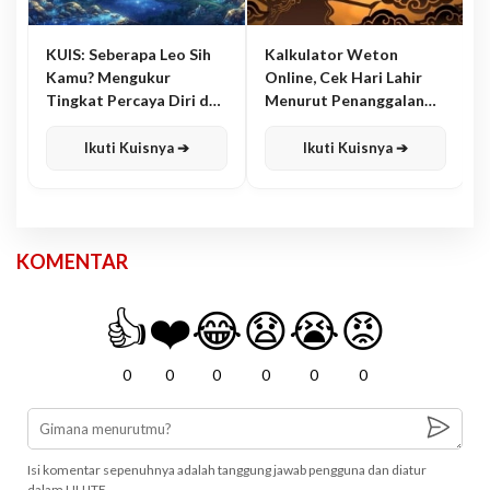
KUIS: Seberapa Leo Sih
Kalkulator Weton
Kamu? Mengukur
Online, Cek Hari Lahir
Tingkat Percaya Diri dan
Menurut Penanggalan
Karisma
Jawa
Ikuti Kuisnya ➔
Ikuti Kuisnya ➔
KOMENTAR
👍
❤️
😂
😧
😭
😡
0
0
0
0
0
0
Isi komentar sepenuhnya adalah tanggung jawab pengguna dan diatur
dalam UU ITE