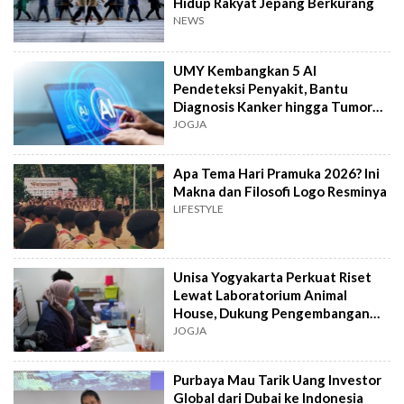
Hidup Rakyat Jepang Berkurang
NEWS
UMY Kembangkan 5 AI
Pendeteksi Penyakit, Bantu
Diagnosis Kanker hingga Tumor
Otak Lebih Cepat
JOGJA
Apa Tema Hari Pramuka 2026? Ini
Makna dan Filosofi Logo Resminya
LIFESTYLE
Unisa Yogyakarta Perkuat Riset
Lewat Laboratorium Animal
House, Dukung Pengembangan
Kandidat Obat
JOGJA
Purbaya Mau Tarik Uang Investor
Global dari Dubai ke Indonesia