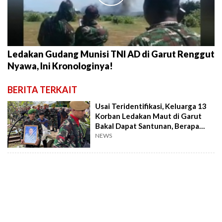
Ledakan Gudang Munisi TNI AD di Garut Renggut
Nyawa, Ini Kronologinya!
BERITA TERKAIT
Usai Teridentifikasi, Keluarga 13
Korban Ledakan Maut di Garut
Bakal Dapat Santunan, Berapa
Banyak?
NEWS