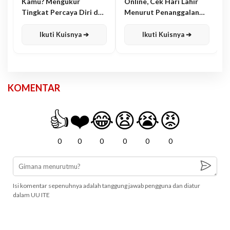
Kamu? Mengukur
Online, Cek Hari Lahir
Tingkat Percaya Diri dan
Menurut Penanggalan
Karisma
Jawa
Ikuti Kuisnya ➔
Ikuti Kuisnya ➔
KOMENTAR
👍
❤️
😂
😧
😭
😡
0
0
0
0
0
0
Isi komentar sepenuhnya adalah tanggung jawab pengguna dan diatur
dalam UU ITE