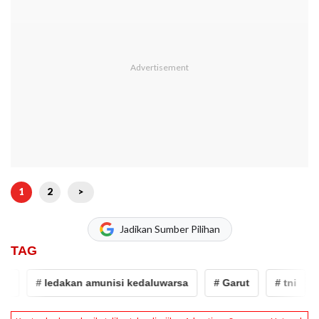
1
2
>
Jadikan Sumber Pilihan
TAG
# ledakan amunisi kedaluwarsa
# Garut
# tni
# l