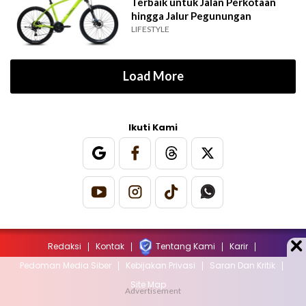
Terbaik untuk Jalan Perkotaan
hingga Jalur Pegunungan
LIFESTYLE
Load More
Ikuti Kami
Redaksi
Kontak
Tentang Kami
Karir
Pedoman Media Siber
Kebijakan Privasi
Saran Dan Kritik
Site Map