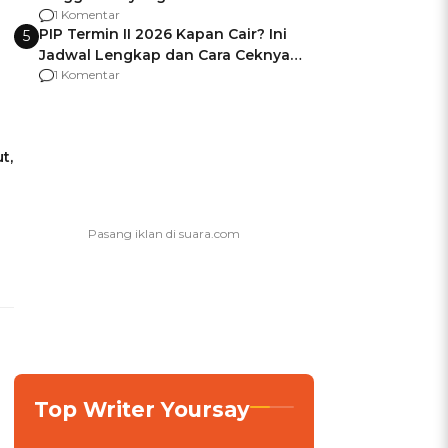
Usai Jadi Brigjen
1 Komentar
PIP Termin II 2026 Kapan Cair? Ini
5
Jadwal Lengkap dan Cara Ceknya
agar Dana Tidak Hangus!
1 Komentar
t,
Top Writer Yoursay