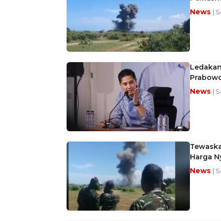
News
| S
Ledakan
Prabowo 
News
| 
Tewaskan
Harga N
News
| 