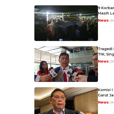
9 Korban
Masih La
News
| 
Tragedi 
TNI, Sin
News
| 
Komisi I
Garut Ja
News
| 