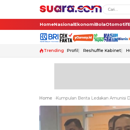
Home
Nasional
Ekonomi
Bola
Otomotif
Trending
Profil
Reshuffle Kabinet
H
Home
Kumpulan Berita Ledakan Amunisi Di