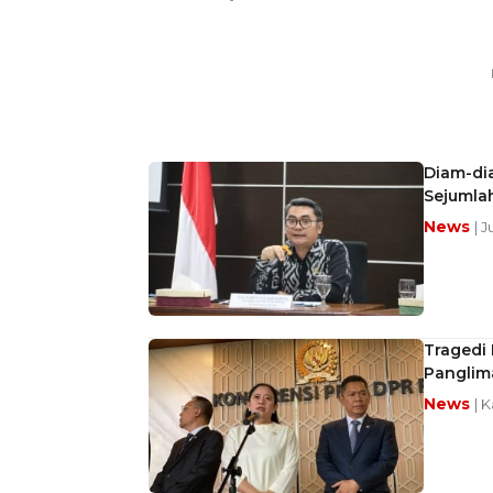
Diam-di
Sejumlah
News
| 
Tragedi 
Panglim
News
| 