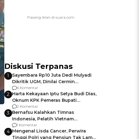
Diskusi Terpanas
Sayembara Rp10 Juta Dedi Mulyadi
1
Dikritik UGM, Dinilai Cermin
Gagalnya Negara Jamin Keamanan
6 Komentar
Harta Kekayaan Iptu Setya Budi Dias,
2
Oknum KPK Pemeras Bupati
Pemalang
2 Komentar
Bernafsu Kalahkan Timnas
3
Indonesia, Pelatih Vietnam
Berencana Pakai Jimat di Pakansari
1 Komentar
Mengenal Lisda Cancer, Perwira
4
Tinggi Polri yang Pensiun Tak Lama