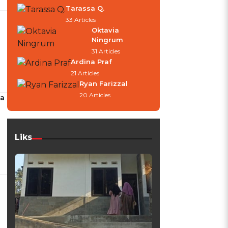
Tarassa Q.
33 Articles
Oktavia
Ningrum
31 Articles
Ardina Praf
21 Articles
Ryan Farizzal
20 Articles
ma
Liks