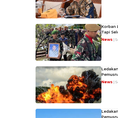
Korban L
Tapi Se
News
| 
Ledakan 
Pemusna
News
| 
Ledakan 
Pemusna