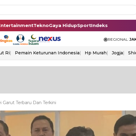
Entertainment
Tekno
Gaya Hidup
Sport
Indeks
REGIONAL:
JA
ut Ri
Pemain Keturunan Indonesia
Hp Murah
Jogja
Shi
 Garut Terbaru Dan Terkini