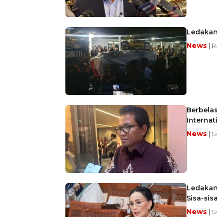
Ledakan 
News
| 
Berbela
Internat
News
| 
Ledakan 
Sisa-sis
News
| 