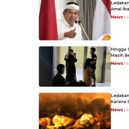
Ledakan
Amal Ib
News
| 
Hingga 
Masih B
News
| 
Ledakan 
Karena S
News
| 