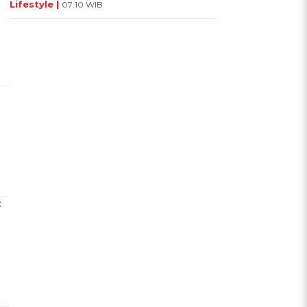
Lifestyle |
07:10 WIB
: