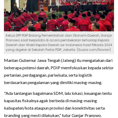
Ketua DPP PDIP Bidang Pemerintahan dan Otonomi Daerah, Ganjar
Pranowo saat berpidato di acara pembekalan terhadap Kepala
Daerah dan Wakil Kepala Daerah se-Indonesia hasil Pilkada 2024
yang digelar di Sekolah Partai PDIP, Jakarta. (Suara.com/Novian)
Mantan Gubernur Jawa Tengah (Jateng) itu mengatakan dari
beberapa potensi daerah, PDIP memfokuskan kepada sektor
pertanian, perdagangan, pariwisata, serta logistik
berdasarkan pengalaman yang dimiliki masing-masing.
"Ada tantangan bagaimana SDM, lalu lokasi, keuangan tentu
kapasitas fiskalnya agak berbeda di masing-masing
kabupaten/kota ataupun provinsi dan konektivitas serta
branding yang mesti dilakukan," tutur Ganjar Pranowo.