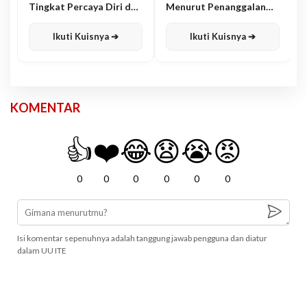
Tingkat Percaya Diri dan
Menurut Penanggalan
Karisma
Jawa
Ikuti Kuisnya ➔
Ikuti Kuisnya ➔
KOMENTAR
👍
❤️
😂
😧
😭
😡
0
0
0
0
0
0
Isi komentar sepenuhnya adalah tanggung jawab pengguna dan diatur
dalam UU ITE