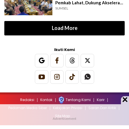
Pemkab Lahat, Dukung Akselerasi
Ekonomi Daerah
SUMSEL
Load More
Ikuti Kami
Redaksi
Kontak
Tentang Kami
Karir
Pedoman Media Siber
Kebijakan Privasi
Saran Dan Kritik
Site Map