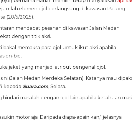
(ojol) bernama Hanafi memilih tetap menyalakan
aplikas
a sejumlah elemen ojol berlangsung di kawasan Patung
sa (20/5/2025).
antaran mendapat pesanan di kawasan Jalan Medan
kat dengan titik aksi.
i bakal memaksa para ojol untuk ikut aksi apabila
as on-bid.
ka jaket yang menjadi atribut pengenal ojol.
 sini (Jalan Medan Merdeka Selatan). Katanya mau dipak
fi kepada
Suara.com
, Selasa.
ghindari masalah dengan ojol lain apabila ketahuan mas
sukin motor aja. Daripada diapa-apain kan," jelasnya.