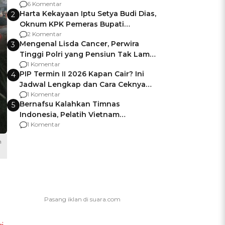
Gagalnya Negara Jamin Keamanan
6 Komentar
Harta Kekayaan Iptu Setya Budi Dias,
2
Oknum KPK Pemeras Bupati
Pemalang
2 Komentar
Mengenal Lisda Cancer, Perwira
3
Tinggi Polri yang Pensiun Tak Lama
Usai Jadi Brigjen
1 Komentar
PIP Termin II 2026 Kapan Cair? Ini
4
Jadwal Lengkap dan Cara Ceknya
agar Dana Tidak Hangus!
1 Komentar
Bernafsu Kalahkan Timnas
5
Indonesia, Pelatih Vietnam
Berencana Pakai Jimat di Pakansari
1 Komentar
h