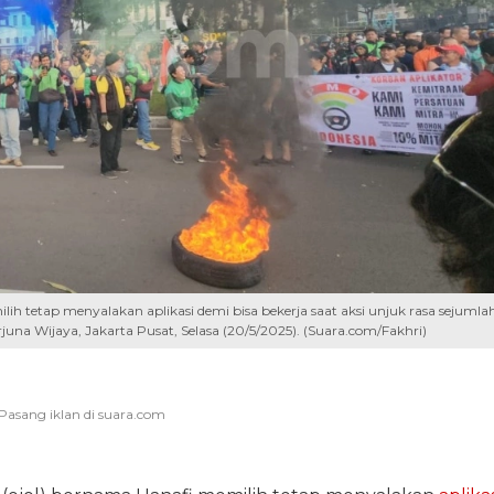
lih tetap menyalakan aplikasi demi bisa bekerja saat aksi unjuk rasa sejumla
una Wijaya, Jakarta Pusat, Selasa (20/5/2025). (Suara.com/Fakhri)