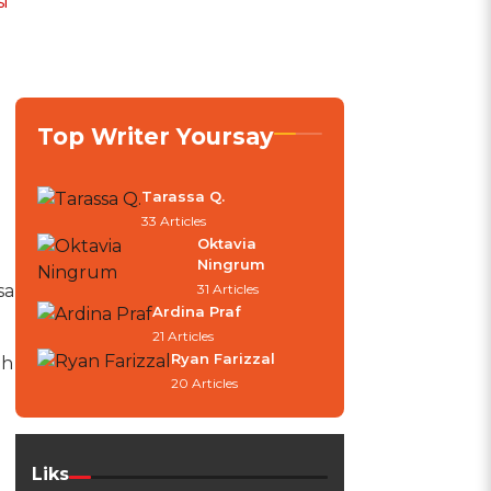
i
Top Writer Yoursay
Tarassa Q.
33 Articles
Oktavia
Ningrum
sa
31 Articles
Ardina Praf
21 Articles
Ryan Farizzal
ih
20 Articles
Liks