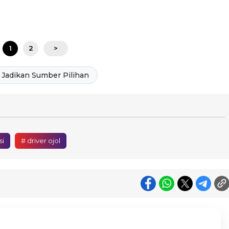
1
2
>
Jadikan Sumber Pilihan
si
# driver ojol