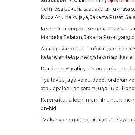
Suara.com -
Salah seorang
ojek online
demi bisa bekerja saat aksi unjuk ras
Kuda Arjuna Wijaya, Jakarta Pusat, Sela
Ia sendiri mengaku sempat khawatir l
Merdeka Selatan, Jakarta Pusat yang de
Apalagi, sempat ada informasi massa aks
ketahuan tetap menyalakan aplikasi ali
Demi menyiasatinya, ia pun rela membu
"Iya takut juga kalau dapet orderan ke
atau apalah kan seram juga," ujar Hana
Karena itu, ia lebih memilih untuk men
on-bid.
"Makanya nggak pakai jaket ini. Saya ma