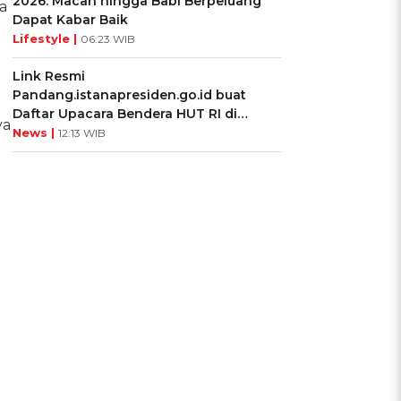
2026: Macan hingga Babi Berpeluang
a
Dapat Kabar Baik
Lifestyle |
06:23 WIB
Link Resmi
Pandang.istanapresiden.go.id buat
Daftar Upacara Bendera HUT RI di
ya
Istana Negara
News |
12:13 WIB