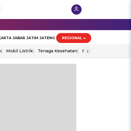
KARTA
JABAR
JATIM
JATENG
REGIONAL
›
n
Mobil Listrik
Tenaga Kesehatan
Perang As-Iran
Ekon