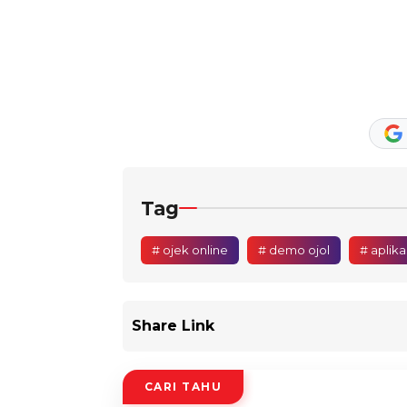
Tag
# ojek online
# demo ojol
# aplika
Share Link
CARI TAHU