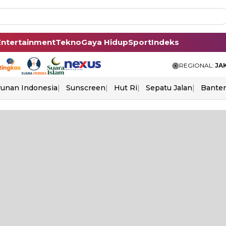
Entertainment
Tekno
Gaya Hidup
Sport
Indeks
REGIONAL:
JA
unan Indonesia
Sunscreen
Hut Ri
Sepatu Jalan
Bante