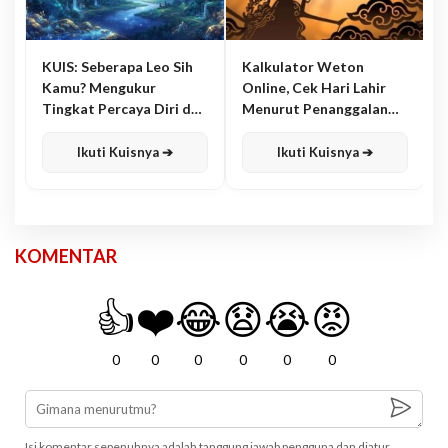
KUIS: Seberapa Leo Sih
Kalkulator Weton
Kamu? Mengukur
Online, Cek Hari Lahir
Tingkat Percaya Diri dan
Menurut Penanggalan
Karisma
Jawa
Ikuti Kuisnya ➔
Ikuti Kuisnya ➔
KOMENTAR
👍
❤️
😂
😧
😭
😡
0
0
0
0
0
0
Isi komentar sepenuhnya adalah tanggung jawab pengguna dan diatur