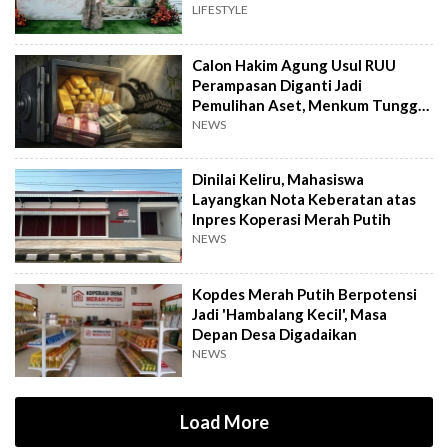
hingga Kini
LIFESTYLE
Calon Hakim Agung Usul RUU
Perampasan Diganti Jadi
Pemulihan Aset, Menkum Tunggu
Langkah DPR
NEWS
Dinilai Keliru, Mahasiswa
Layangkan Nota Keberatan atas
Inpres Koperasi Merah Putih
NEWS
Kopdes Merah Putih Berpotensi
Jadi 'Hambalang Kecil', Masa
Depan Desa Digadaikan
NEWS
Load More