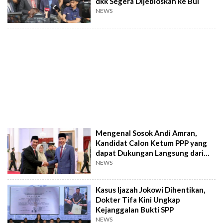
dkk Segera Dijebloskan ke Bui
NEWS
Mengenal Sosok Andi Amran,
Kandidat Calon Ketum PPP yang
dapat Dukungan Langsung dari
Jokowi
NEWS
Kasus Ijazah Jokowi Dihentikan,
Dokter Tifa Kini Ungkap
Kejanggalan Bukti SPP
NEWS