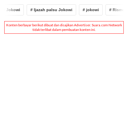
 Jokowi
# Ijazah palsu Jokowi
# jokowi
# Rismon Has